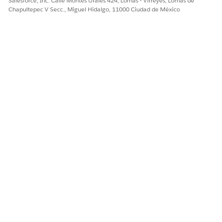
Salesforce, Inc. Calle Montes Urales 424, Lomas - Virreyes, Lomas de
Chapultepec V Secc., Miguel Hidalgo, 11000 Ciudad de México