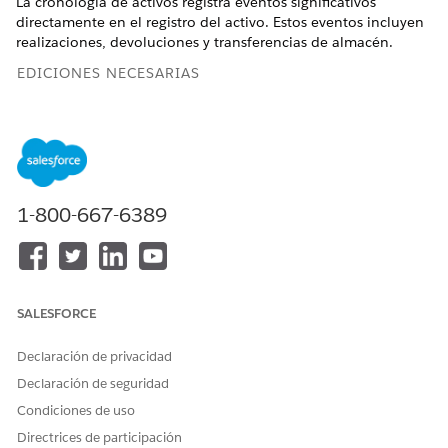
La cronología de activos registra eventos significativos
directamente en el registro del activo. Estos eventos incluyen
realizaciones, devoluciones y transferencias de almacén.
EDICIONES NECESARIAS
Disponible en: Lightning Experience
Disponible en: Ediciones
Enterprise
,
Performance
y
Unlimited
con Agentforce IT Service.
1-800-667-6389
Su administrador debe activar las funciones Gestión de
activos de hardware y Actividad de activos.
Su perfil de usuario contiene permisos de lectura para los
registros Activo y Actividad de activo.
Desde el Iniciador de aplicación, busque y seleccione
SALESFORCE
Gestión de activos
de hardware de TI.
Seleccione la ficha
Activos
.
Declaración de privacidad
Seleccione el nombre del activo que desea revisar.
Declaración de seguridad
Haga clic en la ficha
Relacionado
.
Condiciones de uso
En la lista relacionada
Actividades de activo
, seleccione
una actividad para ver su historial.
Directrices de participación