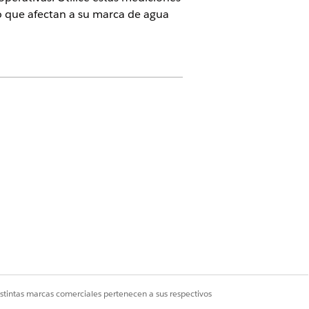
io que afectan a su marca de agua
 Su consumo de crédito se determina
 de facturación
.
de asignación.
istintas marcas comerciales pertenecen a sus respectivos
n el periodo de tiempo seleccionado.