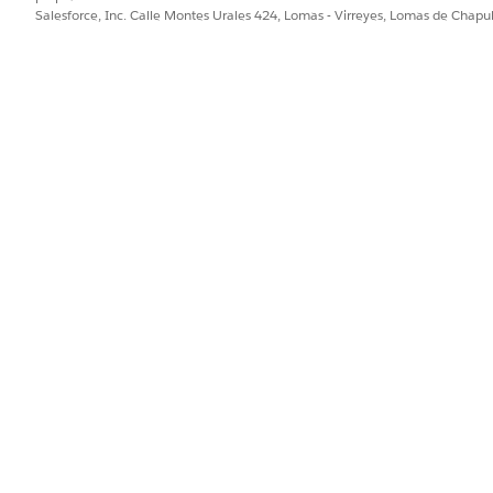
Salesforce, Inc. Calle Montes Urales 424, Lomas - Virreyes, Lomas de Chap
s para identificar picos en el inventario de actividades como impor
 de uso activos ya no incluyen activos eliminados.
 activados por Digital Wallet
s de frecuencia
PROBLEMA?
ejorar!