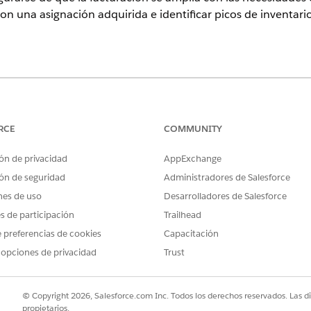
on una asignación adquirida e identificar picos de inventar
ence
rise
,
Performance
y
Unlimited
con Agentforce IT Service.
RCE
COMMUNITY
PERMISOS DE USUARIO NECESARIOS
ón de privacidad
AppExchange
Ver consumo
ón de seguridad
Administradores de Salesforce
nes de uso
Desarrolladores de Salesforce
re utiliza un modelo de facturación de marca de agua alta.
es de participación
Trailhead
lto de activos gestionados en el sistema durante el periodo
 preferencias de cookies
Capacitación
ión
, busque y seleccione
Digital Wallet
.
 opciones de privacidad
Trust
cione la tarjeta
Gestión de activos
de hardware.
 consumidos muestra su conteo de activos máximo para el periodo
 restantes indica la capacidad restante antes de alcanzar su límite 
© Copyright 2026, Salesforce.com Inc. Todos los derechos reservados. Las d
nsumo para ver el número de activos gestionados para cada día e
propietarios.