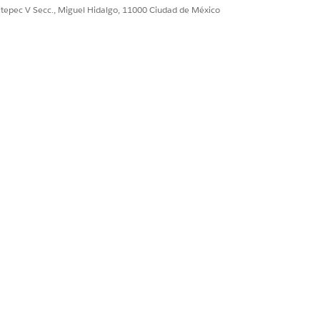
ultepec V Secc., Miguel Hidalgo, 11000 Ciudad de México
taciones masivas.
Sí
No