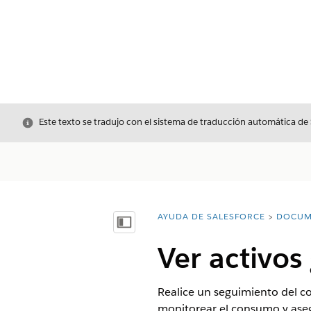
Cerrar
Este texto se tradujo con el sistema de traducción automática de
AYUDA DE SALESFORCE
DOCUM
Usted está aquí:
Mostrar índice de materias
Ver activos
Realice un seguimiento del c
monitorear el consumo y asegu