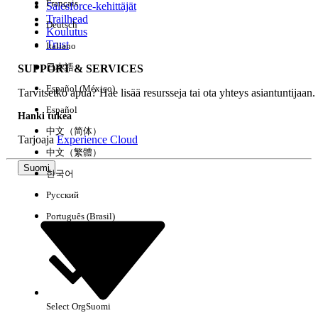
Français
Salesforce-kehittäjät
Trailhead
Deutsch
Kokemus
Koulutus
Trust
Italiano
日本語
SUPPORT & SERVICES
Español (México)
Tarvitsetko apua? Hae lisää resursseja tai ota yhteys asiantuntijaan.
Tyhjennä kaikki
Valmis
Español
Hanki tukea
中文（简体）
Tarjoaja
Experience Cloud
中文（繁體）
Suomi
한국어
Русский
Português (Brasil)
Select Org
Suomi
Ei tuloksia