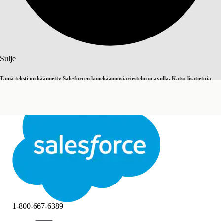
Haku
Sulje
Tämä teksti on käännetty Salesforcen konekäännösjärjestelmän avulla. Katso lisätietoja
Vaihda englantiin
Ei nyt
täältä
.
Sulje
Sulje
1-800-667-6389