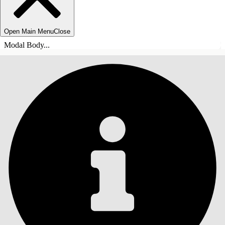
Open Main Menu
Close
Modal Body...
SISÄLLYSLUETTELO
Haku
Näytä sisällysluettelo
Sisällysluettelo