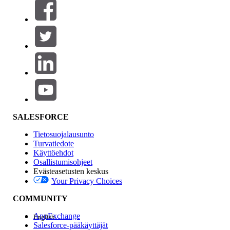
Suodattimet (0)
VALITSE SUODATTIMET
Lisää
Tuotealue
Ominaisuuden vaikutus
SALESFORCE
Tietosuojalausunto
Turvatiedote
Käyttöehdot
Osallistumisohjeet
Evästeasetusten keskus
Your Privacy Choices
Edition
COMMUNITY
AppExchange
English
Salesforce-pääkäyttäjät