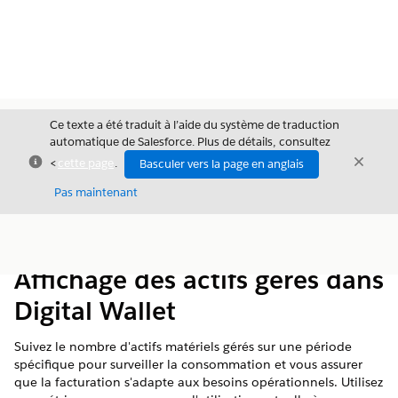
Ce texte a été traduit à l’aide du système de traduction
automatique de Salesforce. Plus de détails, consultez
Fermer
Ferme
<
cette page
.
Basculer vers la page en anglais
Fermer
Pas maintenant
Table des
Afficher la table des matières
matières
Affichage des actifs gérés dans
Digital Wallet
Suivez le nombre d'actifs matériels gérés sur une période
spécifique pour surveiller la consommation et vous assurer
que la facturation s'adapte aux besoins opérationnels. Utilisez