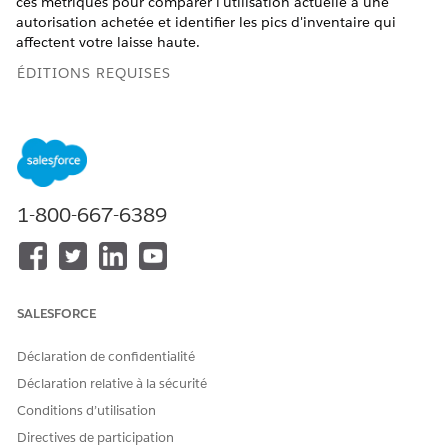
ces métriques pour comparer l'utilisation actuelle à une
autorisation achetée et identifier les pics d'inventaire qui
affectent votre laisse haute.
ÉDITIONS REQUISES
Disponible avec : Lightning Experience
Disponible avec : éditions
Enterprise
,
Performance
et
Unlimited
avec Agentforce IT Service.
1-800-667-6389
AUTORISATIONS UTILISATEUR REQUISES
Pour afficher la
Afficher la consommation
consommation
SALESFORCE
La Gestion des actifs matériels utilise un modèle de
facturation à valeur élevée. Votre consommation de crédit est
déterminée en fonction du plus grand nombre d'actifs gérés
Déclaration de confidentialité
dans le système pendant la période de facturation.
Déclaration relative à la sécurité
Dans le
lanceur d'application
, recherchez et sélectionnez
Conditions d’utilisation
Digital Wallet
.
Directives de participation