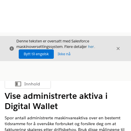
Denne teksten er oversatt med Salesforce
maskinoversettingssystem. Flere detaljer
her
.
Avslutt
Avslut
Avslutt
Bytt til engelsk
Ikke nå
Innhold
Vis innholdsfortegnelse
Vise administrerte aktiva i
Digital Wallet
Spor antall administrerte maskinvareaktiva over en bestemt
tidsramme for å overvåke forbruket og forsikre deg om at
fakturering skaleres etter driftsbehov. Bruk disse målingene til