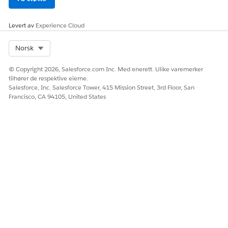
Levert av
Experience Cloud
HJALP DENNE ARTIKKELEN MED Å LØSE PROBLEMET DITT?
La oss få vite det slik at vi kan forbedre!
Select Org
Norsk
Ja
Nei
© Copyright 2026, Salesforce.com Inc. Med enerett. Ulike varemerker
tilhører de respektive eierne.
Salesforce, Inc. Salesforce Tower, 415 Mission Street, 3rd Floor, San
Francisco, CA 94105, United States