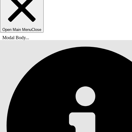
Open Main Menu
Close
Modal Body...
Du er her:
Salesforce Hjelp
Dokumenter
Agentforce IT Service