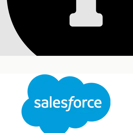
Automatisere IT-arb
tildelingsregler og
Finn ut hvordan en ny hendelse for et IT-problem 
tildelingsregler og omnikanal-ruting.
Nødvendige utgaver
Tilgjengelig i Lightning Experience
Avslutt
Tilgjengelig i
Enterprise
,
Performance
og
Unlimit
Bytt
Denne teksten er oversatt med Salesforce maskinoversettingssystem. Flere detaljer
her
.
Scenario
Jane, en ansatt i Cumulus Bank, sender en ny he
portalen. Denne hendelsen må rutes til en kundest
nødvendige kvalifikasjonene til å løse problemet.