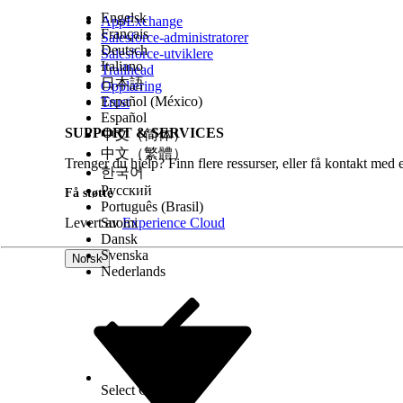
Engelsk
AppExchange
Français
Salesforce-administratorer
Deutsch
Salesforce-utviklere
Italiano
Trailhead
日本語
Opplæring
Español (México)
Trust
Español
SUPPORT & SERVICES
中文（简体）
中文（繁體）
Trenger du hjelp? Finn flere ressurser, eller få kontakt med 
한국어
Русский
Få støtte
Português (Brasil)
Levert av
Suomi
Experience Cloud
Dansk
Svenska
Norsk
Nederlands
Select Org
Norsk