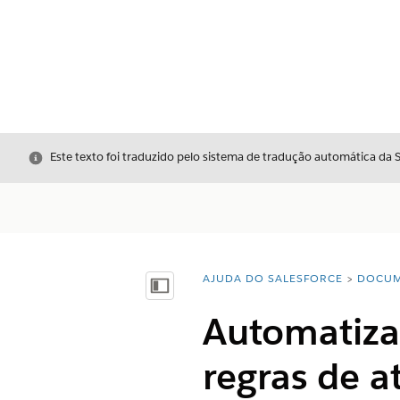
Fechar
Este texto foi traduzido pelo sistema de tradução automática da 
AJUDA DO SALESFORCE
DOCUM
Você está aqui:
Mostrar índice
Automatizar
regras de a