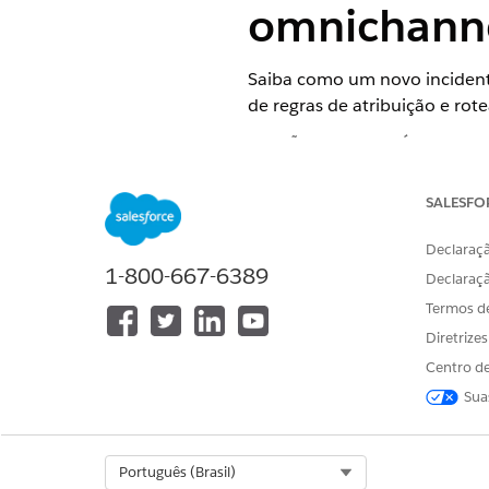
omnichann
Saiba como um novo incident
de regras de atribuição e r
EDIÇÕES OBRIGATÓRIAS
Disponível em: Lightning Exper
SALESFO
Disponível em: Edições
Enterpri
Declaraçã
1-800-667-6389
Declaraç
Cenário
Termos d
Diretrize
Jane, um funcionário do Cum
meio do portal Funcionário d
Centro de
de suporte de rede que esteja
Sua
Fluxo de trabalho
Select Org
Português (Brasil)