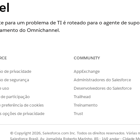
el
e para um problema de TI é roteado para o agente de sup
oteamento do Omnichannel.
ience
RCE
COMMUNITY
se
,
Performance
e
Unlimited
com o Serviço de TI Agentforce.
o de privacidade
AppExchange
ão de segurança
Administradores do Salesforce
e uso
Desenvolvedores do Salesforce
s de participação
Trailhead
ulus Bank, envia um novo relatório de incidente sobre um
o Agentforce. Esse incidente precisa ser roteado para um r
 preferência de cookies
Treinamento
 disponível e tenha as habilidades necessárias para resolver
s opções de privacidade
Trust
© Copyright 2026, Salesforce.com Inc. Todos os direitos reservados. Várias m
Salesforce Brasil, Av. Jornalista Roberto Marinho, 85 - 14º andar - Cidade M