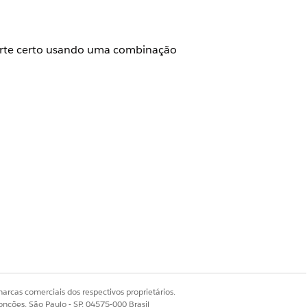
orte certo usando uma combinação
 problema de conexão de VPN por
epresentante de suporte na equipe
 o problema.
arcas comerciais dos respectivos proprietários.
onções, São Paulo - SP, 04575-000 Brasil