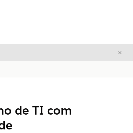
Fecha
Fechar
lho de TI com
 de