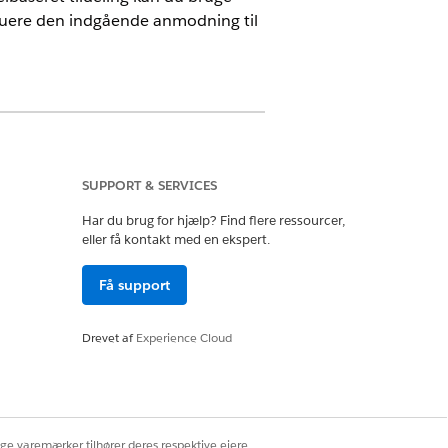
ribuere den indgående anmodning til
SUPPORT & SERVICES
Har du brug for hjælp? Find flere ressourcer,
eller få kontakt med en ekspert.
uges på manuelt at distribuere
 og løsningstider, hvilket forbedrer den
Få support
re registreringer til den rigtige bruger
Drevet af
Experience Cloud
opsætningsforløb. Brug den intuitive
n konfigurere en regel til at tildele
ige varemærker tilhører deres respektive ejere.