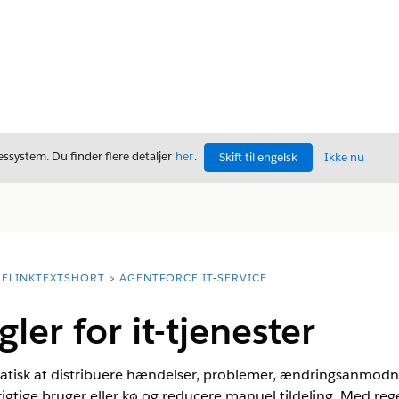
ssystem. Du finder flere detaljer
her
.
Skift til engelsk
Ikke nu
ELINKTEXTSHORT
AGENTFORCE IT-SERVICE
gler for it-tjenester
omatisk at distribuere hændelser, problemer, ændringsanmodn
igtige bruger eller kø og reducere manuel tildeling. Med reg