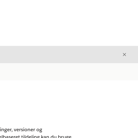
Luk
Luk
inger, versioner og
elbaseret tildeling kan du bruge