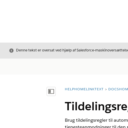
Luk
Denne tekst er oversat ved hjælp af Salesforce-maskinoversættelse
HELPHOMELINKTEXT
DOCSHOM
breadcrumbDescription
Vis indholdsfortegnelse
Tildelingsre
Brug tildelingsregler til aut
tjenesteanmodninger til den r