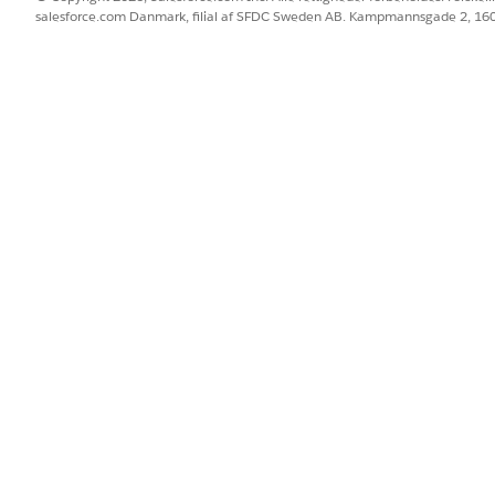
ler en kø.
salesforce.com Danmark, filial af SFDC Sweden AB. Kampmannsgade 2, 1
jenester
forløb til at aktivere tildelingsregler for din organisation. Denne 
og beslutningstabel, som er påkrævet for, at tildelingsregler funger
jenester fra skabeloner
ændelser, problemer, ændringsanmodninger og serviceanmodninger v
eling af registreringen, og gør tildelingsreglen til standardreglen for 
er for it-tjenester
ndelser, problemer, ændringsanmodninger, versioner og tjenesteanm
 gør tildelingsreglen til standardreglen for objekttypen for effektiv lev
el for it-tjenester
el for et objekt, så matchende registreringer distribueres ved brug 
 for et objekt, men kun en tildelingsregel kan være aktiv ad gangen fo
BLEM?