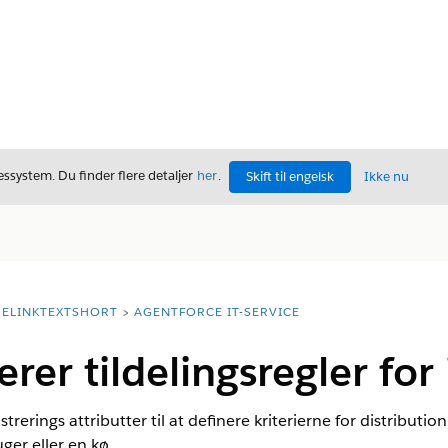
ssystem. Du finder flere detaljer
her
.
Skift til engelsk
Ikke nu
ELINKTEXTSHORT
AGENTFORCE IT-SERVICE
er tildelingsregler for 
trerings attributter til at definere kriterierne for distributio
uger eller en kø.