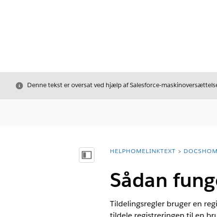
Luk
Denne tekst er oversat ved hjælp af Salesforce-maskinoversættelse
HELPHOMELINKTEXT
DOCSHOM
breadcrumbDescription
Vis indholdsfortegnelse
Sådan funger
Tildelingsregler bruger en regis
tildele registreringen til en br