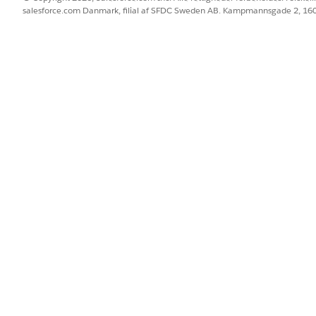
salesforce.com Danmark, filial af SFDC Sweden AB. Kampmannsgade 2, 1
elingsregler for hændelser, problemer, ændringsanmodninger,
. Omnichannel-distribution er ikke tilgængelig for versione
ildelingsregler omfatter:
ori = Netværk og underkategori = VPN tildeles automatisk til ne
r tildeles automatisk til teamet for kritisk hændelsessvar
ng, der er tagget som tilbagevendende for en bestemt app, distribu
itet = Høj tildeles automatisk til den on-call supportrepræsentant
BLEM?
 os!