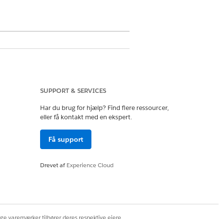
alesforce kontrollerer
der findes et match, tildeler reglen
SUPPORT & SERVICES
Har du brug for hjælp? Find flere ressourcer,
eller få kontakt med en ekspert.
 denne bruger. Hvis tildelingsreglen
 tildeles til en supportrepræsentant.
Få support
regler supplerer hinanden og
Drevet af
Experience Cloud
delt til en kø (Ejer = Kø) til den
 til køer, så Omnichannel kan
ige varemærker tilhører deres respektive ejere.