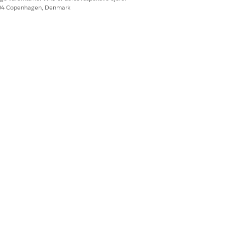
604 Copenhagen, Denmark
 versioner og
r og serviceanmodninger.
tværkssupportteamet
eres til App Support L2-teamet
Ja
Nej