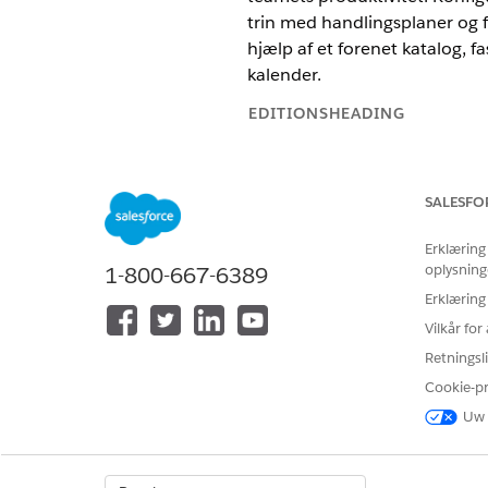
trin med handlingsplaner og 
hjælp af et forenet katalog, 
kalender.
EDITIONSHEADING
Tilgængelig i: Lightning Experie
SALESFO
Tilgængelig i:
Enterprise
,
Perfo
Distribution og tildeling for it
Erklæring
oplysning
1-800-667-6389
Brug Omnichannel-distribution 
indsats. Automatiser processe
Erklæring
svartider.
Vilkår fo
SLA-administration for it-tjen
Retningsli
Serviceniveauaftaler (SLA'er)
Cookie-p
organisation med it-tjenester 
Uw 
ændringsanmodninger. Konfigu
mest muligt ud af de forudde
Knowledge Management for it