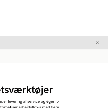
Luk
Luk
etsværktøjer
er levering af service og øger it-
automatiser arbejdsflows med flere