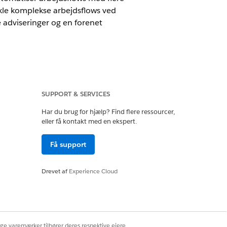
kle komplekse arbejdsflows ved
 adviseringer og en forenet
SUPPORT & SERVICES
Har du brug for hjælp? Find flere ressourcer,
eller få kontakt med en ekspert.
ine it-supportteams og reducere manuel
ræsentanter, og forbedr de generelle
Få support
Drevet af
Experience Cloud
ver dine medarbejdere. I en
tion af hændelser, problemer og
soplevelse, der har færre trin. Få
dninger.
ige varemærker tilhører deres respektive ejere.