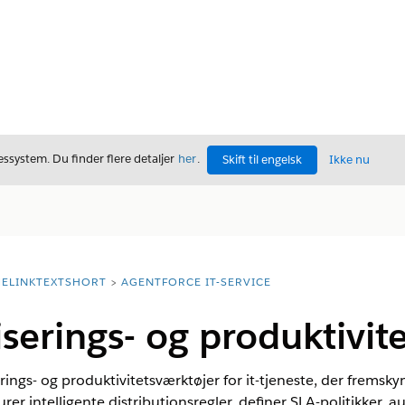
ssystem. Du finder flere detaljer
her
.
Skift til engelsk
Ikke nu
ELINKTEXTSHORT
AGENTFORCE IT-SERVICE
serings- og produktivit
gs- og produktivitetsværktøjer for it-tjeneste, der fremskynd
rer intelligente distributionsregler, definer SLA-politikker, 