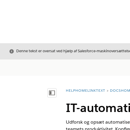
Luk
Denne tekst er oversat ved hjælp af Salesforce-maskinoversættelse
HELPHOMELINKTEXT
DOCSHOM
breadcrumbDescription
Vis indholdsfortegnelse
IT-automati
Udforsk og opsæt automatiserin
teamets produktivitet. Konfigu