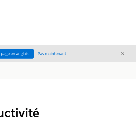
Ferme
a page en anglais
Pas maintenant
Fermer
ctivité