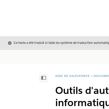
Fermer
Ce texte a été traduit à l’aide du système de traduction automatiq
AIDE DE SALESFORCE
DOCUME
Vous êtes ici :
Afficher la table des matières
Outils d'au
informatiq