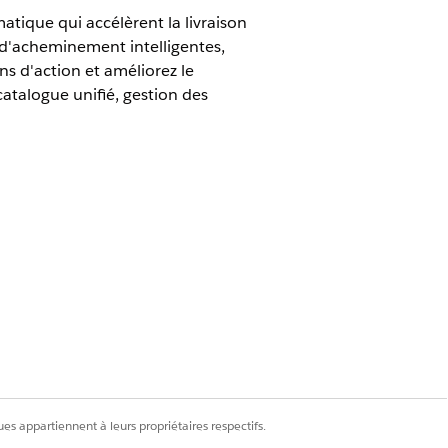
atique qui accélèrent la livraison
 d'acheminement intelligentes,
ns d'action et améliorez le
catalogue unifié, gestion des
s enregistrements vers vos équipes de
gistrements entrants à la file d'attente
ort que vous promettez à vos employés.
our gérer les incidents, les problèmes et
es appartiennent à leurs propriétaires respectifs.
u de service avec l'expérience de