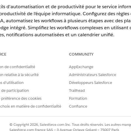
ils d'automatisation et de productivité pour le service inform
productivité de l'équipe informatique. Configurez des règles
LA, automatisez les workflows à plusieurs étapes avec des pla
dge intégré. Simplifiez les workflows complexes en utilisant 
, notifications automatisées et un calendrier unifié.
RCE
COMMUNITY
erience
on de confidentialité
AppExchange
prise
,
Performance
et
Unlimited
avec Agentforce IT Service.
n relative à la sécurité
Administrateurs Salesforce
pour les services informatiques
 d’utilisation
Développeurs Salesforce
nement et d'attribution Omnichannel pour acheminer efficacement le
s de participation
Trailhead
e les efforts manuels. Automatisez le processus d'attribution d'enre
 préférence des cookies
Formation
iés et améliorez les temps de réponse globaux.
 choix en matière de confidentialité
Confiance
 de service pour les services informatiques
ice (SLA) sont essentiels pour définir et gérer les niveaux de supp
ces TI, cela se traduit par des politiques et des calendriers clairs p
© Copyright 2026, Salesforce.com Inc. Tous droits réservés. Les autres marqu
 Configurez aisément des stratégies et des jalons d'accord de nivea
Salesforce.com France SAS – 3 Avenue Octave Gréard – 75007 Paris