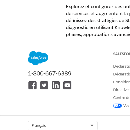
Explorez et configurez des out
de services et augmentent la 
définissez des stratégies de S
diagnostic en utilisant Knowle
phases, approbations avancées
ÉDITIONS REQUISES
SALESFO
Disponible avec : Lightning Exp
Déclarati
Disponible avec : éditions
Enter
1-800-667-6389
Déclaratio
Acheminement et attribution 
Conditions
Utilisez les règles d'achemi
Directive
support informatique et réduir
Centre de
ou aux représentants appropr
Vos
Gestion des accords de niveau
Les accords de niveau de serv
Dans une organisation de servi
Select Org
Français
les demandes de modification.