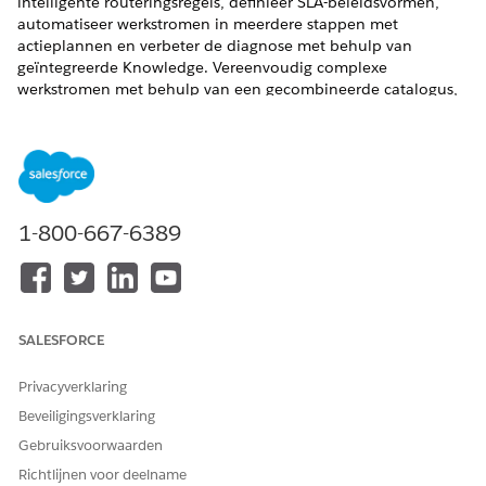
intelligente routeringsregels, definieer SLA-beleidsvormen,
automatiseer werkstromen in meerdere stappen met
actieplannen en verbeter de diagnose met behulp van
geïntegreerde Knowledge. Vereenvoudig complexe
werkstromen met behulp van een gecombineerde catalogus,
fasenbeheer, geavanceerde goedkeuringen,
geautomatiseerde kennisgevingen en een gecombineerde
agenda.
VEREISTE EDITIONS
1-800-667-6389
Beschikbaar in: Lightning Experience
Beschikbaar in:
Enterprise
,
Performance
en
Unlimited
Edition met Agentforce IT Service.
SALESFORCE
Routering en toewijzing voor IT-services
Gebruik Omnichannel-routerings- en toewijzingsregels om
Privacyverklaring
records efficiënt naar uw IT-ondersteuningsteams te
routeren en handmatige inspanningen te verminderen.
Beveiligingsverklaring
Automatiseer het proces van het toewijzen van
Gebruiksvoorwaarden
inkomende records aan de juiste wachtrij of
Richtlijnen voor deelname
vertegenwoordigers en verbeter de algehele reactietijden.