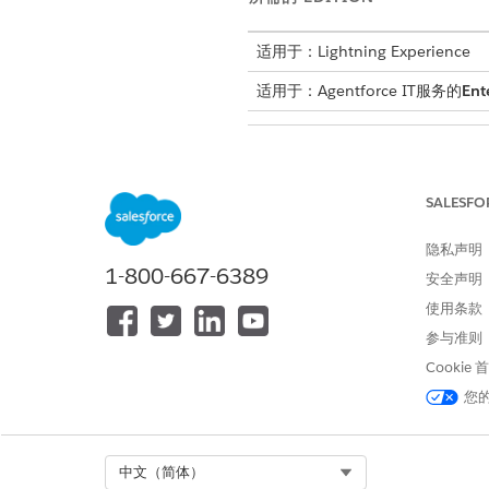
适用于：Lightning Experience
适用于：Agentforce IT服务的
Ent
要在 IT 服务日历上查看变更请求
SALESFO
查看 IT 服务日历中的版本：
隐私声明
从应用程序启动程序中，查找
1-800-667-6389
安全声明
在日历上创建事件。
使用条款
单击
新建事件
。
输入事件名称并选择事件类
参与准则
如有必要，添加描述并将事
Cookie
输入开始和结束日期和时间
您
要计划跨越一整天的事件，
保存更改。
使用日历控制面板筛选视图。
Select Org
中文（简体）
对于预定义事件，按事