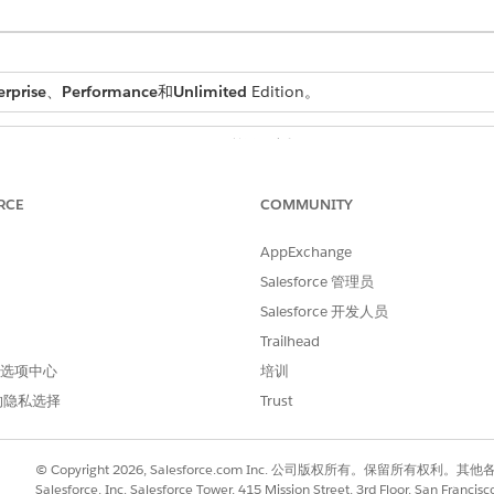
erprise
、
Performance
和
Unlimited
Edition。
所需用户权限
：
查看对变更请求的访问权限
RCE
COMMUNITY
发布时的查看访问权限
AppExchange
并选择
IT 服务日历
。
Salesforce 管理员
Salesforce 开发人员
型。
Trailhead
件分配给用户。
 首选项中心
培训
。
的隐私选择
Trust
而不是指定开始和结束时间，请选择
全天事件
。
© Copyright 2026, Salesforce.com Inc. 公司版权所有。保留所
Salesforce, Inc. Salesforce Tower, 415 Mission Street, 3rd Floor, San Francis
件类型筛选。