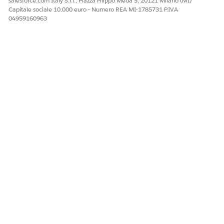
salesforce.com Italy S.r.l., Piazza Filippo Meda 5, 20121 Milano (MI)
Capitale sociale 10.000 euro - Numero REA MI-1785731 P.IVA
04959160963