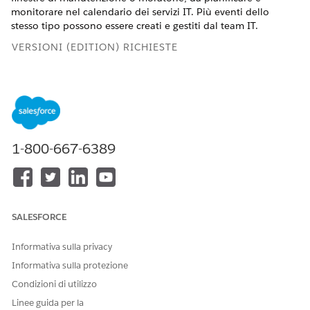
monitorare nel calendario dei servizi IT. Più eventi dello
stesso tipo possono essere creati e gestiti dal team IT.
VERSIONI (EDITION) RICHIESTE
Disponibile nelle versioni: Lightning Experience
Disponibile in:
Enterprise
Edition,
Performance
Edition e
Unlimited
Edition con Agentforce IT Service.
1-800-667-6389
AUTORIZZAZIONI UTENTE NECESSARIE
Per gestire i tipi di evento:
Accesso Crea e Modifica per
Tipo di evento
Da Imposta, nella casella Ricerca veloce, immettere
IT
SALESFORCE
Service Calendar
e quindi selezionare
IT Service
Calendar
.
Informativa sulla privacy
Creare un tipo di evento.
Informativa sulla protezione
Fai clic su
Nuova
.
Condizioni di utilizzo
Ad esempio, creare un tipo di evento per un periodo
di moratoria.
Linee guida per la