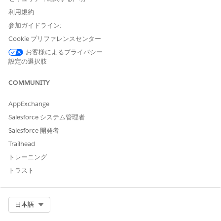
イベントの名前と説明 (省略可能) を入力します。
利用規約
カレンダーで行動種別を識別するには、色を選択します。
参加ガイドライン:
イベント種別をスケジュールできるようにするには、[
Add
and activate on calendar
] を選択します。
Cookie プリファレンスセンター
変更内容を保存します。
お客様によるプライバシー
設定の選択肢
イベント種別を無効化します。
イベント種別名の横にある下矢印をクリックし、[
編集] を
COMMUNITY
選択します。
[カレンダーで追加および有効化(
Add and activate on
AppExchange
calendar
)] をクリアします。
変更内容を保存します。
Salesforce システム管理者
Salesforce 開発者
Trailhead
トレーニング
この記事で問題は解決されましたか?
ご意見をお待ちしております。
トラスト
はい
いいえ
Select Org
日本語