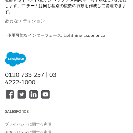
します。IT チームは同じ種別の複数の行動を作成して管理できま
す。
必要なエディション
使用可能なインターフェース: Lightning Experience
使用可能なエディション: Agentforce IT Service が付属する
Enterprise
Edition、
Performance
Edition、および
Unlimited
Edition。
必要なユーザー権限
0120-733-257 | 03-
4222-1000
イベント種別を管理する
イベント種別に対する「作
成」および「編集」アクセス
権
[設定] から、[クイック検索] ボックスに「
IT サービスカレン
SALESFORCE
ダー
」と入力し、[
IT サービスカレンダー
] を選択します。
イベント種別を作成します。
プライバシーに関する声明
[新規]
をクリックします。
たとえば、一時停止期間のイベント種別を作成します。
セキュリティに関する声明