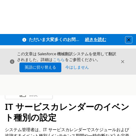
ただいま大変多くのお問い合わせをいただいており、ご連絡までにお時間を頂戴しております
続きを読む
Clo
この文章は Salesforce 機械翻訳システムを使用して翻訳
されました。詳細は
こちら
をご参照ください。
閉じる
閉じ
閉じる
英語に切り替える
今はしません
目次
目次を表示
IT サービスカレンダーのイベン
ト種別の設定
システム管理者は、IT サービスカレンダーでスケジュールおよび
追跡するイベント種別 (メンテナンス期間や一時中断など) を定義