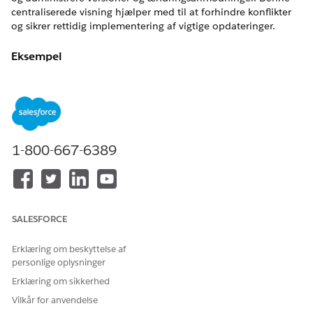
centraliserede visning hjælper med til at forhindre konflikter
og sikrer rettidig implementering af vigtige opdateringer.
Eksempel
Paula er en ændringsfuldførere, der opretter en
ændringsanmodning med disse detaljer:
Ændringsanmodning
FELT
EKSEMPELVÆRDI
1-800-667-6389
Ændringsanmodningsnumm
CHG-0001234
er
Beskrivelse
Infrastrukturændring for
datacenteropgradering
SALESFORCE
Starttid (estimeret)
3. september 2025, 9:00
Erklæring om beskyttelse af
Sluttidspunkt (estimeret)
3. september 2025, 18:00
personlige oplysninger
Erklæring om sikkerhed
Paula kontrollerer derefter IT-servicekalenderen og finder to
begivenheder i løbet af den samme tidsperiode: et
Vilkår for anvendelse
moratorium og en frigivelse.