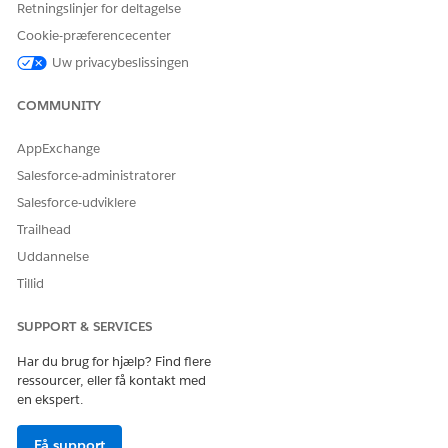
Retningslinjer for deltagelse
Moratorium
Cookie-præferencecenter
FELT
EKSEMPELVÆRDI
Uw privacybeslissingen
Begivenhedsnavn
Kvartalsvis frysning
COMMUNITY
Beskrivelse
Bloker alle ændringer under
kvartalsvis frysning
AppExchange
Salesforce-administratorer
Starttidspunkt
15. august 2025, 00.00.
Salesforce-udviklere
Sluttidspunkt
15. september 2025, 23:59
Trailhead
Version
Uddannelse
FELT
EKSEMPELVÆRDI
Tillid
Navn
September-uge 1-version
SUPPORT & SERVICES
Planlagt startdato
1. september 2025, 9:00
Har du brug for hjælp? Find flere
ressourcer, eller få kontakt med
Planlagt slutdato
13. september 2025, 18:00
en ekspert.
Paula indser, at hendes ændringsanmodning, der er planlagt
til den 3. september, er i konflikt med moratoriet (15. august
Få support