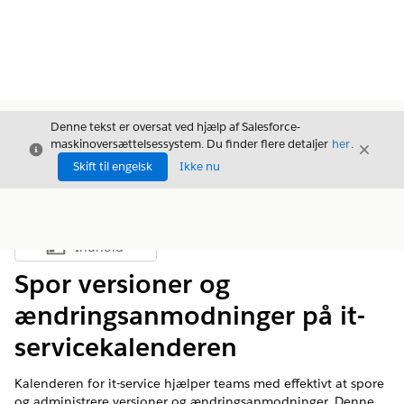
Denne tekst er oversat ved hjælp af Salesforce-
maskinoversættelsessystem. Du finder flere detaljer
her
.
Luk
Luk
Luk
Skift til engelsk
Ikke nu
Indhold
Vis indholdsfortegnelse
Spor versioner og
ændringsanmodninger på it-
servicekalenderen
Kalenderen for it-service hjælper teams med effektivt at spore
og administrere versioner og ændringsanmodninger. Denne