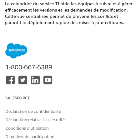
Le calendrier du service TI aide les équipes à suivre et à gérer
efficacement les versions et les demandes de modification.
Cette vue centralisée permet de prévenir les conflits et
garantit le déploiement rapide des mises à jour critiques.
Exemple
Paula est une exécutrice de modification qui crée une
demande de modification avec les informations suivantes :
Demande de modification
1-800-667-6389
CHAMP
EXEMPLE DE VALEUR
Numéro de requête de
CHG-0001234
modification
Description
Changement d'infrastructure
SALESFORCE
pour la mise à niveau du
centre de données
Déclaration de confidentialité
Déclaration relative à la sécurité
Heure de début (estimée)
3 septembre 2025, 9:00
Conditions d’utilisation
Heure de fin (estimée)
3 septembre 2025, 18h00
Directives de participation