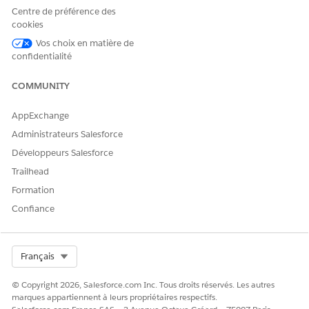
Paula consulte ensuite le calendrier du service TI et trouve
Centre de préférence des
deux événements pendant la même période : un moratoire et
cookies
une libération.
Vos choix en matière de
Moratoire
confidentialité
CHAMP
EXEMPLE DE VALEUR
COMMUNITY
Nom de l'événement
Gel trimestriel
AppExchange
Description
Bloquer toutes les
Administrateurs Salesforce
modifications pendant le gel
trimestriel
Développeurs Salesforce
Trailhead
Heure de début
15 août 2025, 00:00
Formation
Heure de fin
15 septembre 2025, 23h59
Confiance
Version
CHAMP
EXEMPLE DE VALEUR
Select Org
Français
Nom
Version Semaine 1 de
septembre
© Copyright 2026, Salesforce.com Inc. Tous droits réservés. Les autres
marques appartiennent à leurs propriétaires respectifs.
Date de début planifiée
1 septembre 2025, 9:00