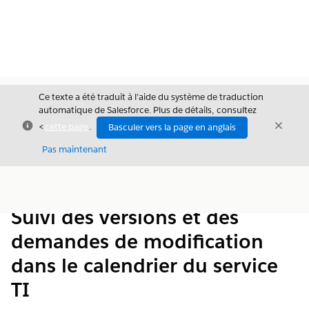
Ce texte a été traduit à l’aide du système de traduction
automatique de Salesforce. Plus de détails, consultez
Fermer
Ferme
<
cette page
.
Basculer vers la page en anglais
Fermer
Pas maintenant
Table des
Afficher la table des matières
matières
Suivi des versions et des
demandes de modification
dans le calendrier du service
TI