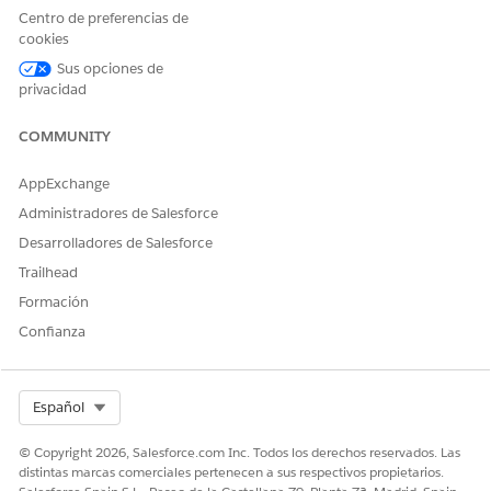
Realizar un seguimiento de versiones y solicitudes de
Centro de preferencias de
cambio en el calendario de servicio de TI
cookies
El Calendario de servicio de TI ayuda a los equipos a
Sus opciones de
realizar un seguimiento y gestionar de forma efectiva
privacidad
versiones y solicitudes de cambio. Esta vista centralizada
ayuda a evitar conflictos y garantiza la implementación
COMMUNITY
oportuna de actualizaciones críticas.
AppExchange
Administradores de Salesforce
Desarrolladores de Salesforce
¿RESOLVIÓ ESTE ARTÍCULO SU PROBLEMA?
Trailhead
¡Háganos saber cómo podemos mejorar!
Formación
Sí
No
Confianza
Select Org
Español
© Copyright 2026, Salesforce.com Inc. Todos los derechos reservados. Las
distintas marcas comerciales pertenecen a sus respectivos propietarios.