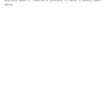
Salesforce Spain S.L., Paseo de la Castellana 79, Planta 7ª, Madrid, Spain,
28046