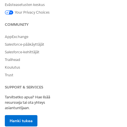
hallitsemaan julkaisuja ja muutospyyntöjä tehokkaasti.
Evästeasetusten keskus
Tämä keskitetty näkymä auttaa välttymään ristiriidoilta ja
Your Privacy Choices
varmistaa kriittisten päivitysten käyttöönoton oikeaan
aikaan.
COMMUNITY
AppExchange
Salesforce-pääkäyttäjät
RATKAISIKO TÄMÄ ARTIKKELI ONGELMASI?
Salesforce-kehittäjät
Anna palautetta, jotta voimme kehittyä!
Trailhead
Kyllä
Ei
Koulutus
Trust
SUPPORT & SERVICES
Tarvitsetko apua? Hae lisää
resursseja tai ota yhteys
asiantuntijaan.
Hanki tukea