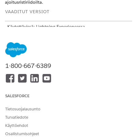
ajoitusristiriidoilta.
VAADITUT VERSIOT
Käytettävissä: Lightning Experiencessa
Käytettävissä:
Enterprise
Edition-,
Performance
Edition- ja
Unlimited
Edition -versioissa Agentforce IT Service -
palvelun avulla.
Tapahtumatyyppien määrittäminen IT-palvelukalenteriin
1-800-667-6389
Pääkäyttäjät määrittävät tapahtumatyyppejä, kuten
huoltojaksot tai moratoriaalit, jotka ajoitetaan ja
seurataan IT-palvelukalenterissa. IT-tiimisi voi luoda ja
hallita useita saman tyypin tapahtumia.
SALESFORCE
IT-palvelukalenterin käyttäminen
Kun pääkäyttäjät ovat määrittäneet tapahtumatyyppejä,
Tietosuojalausunto
IT-tiimit ajoittavat ja seuraavat tapahtumia kalenterissa.
Turvatiedote
Julkaisujen ja muutospyyntöjen seuraaminen IT-
Käyttöehdot
palvelukalenterissa
IT-palvelukalenteri auttaa tiimejä seuraamaan ja
Osallistumisohjeet