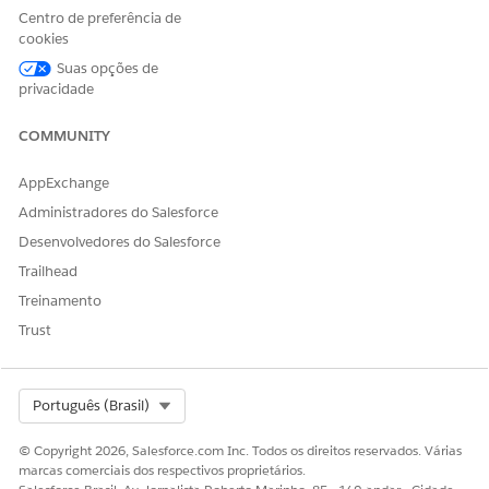
Calendário de serviços de TI
Centro de preferência de
O Calendário de serviço de TI ajuda as equipes a rastrear e
cookies
gerenciar de modo eficaz as versões e as solicitações de
Suas opções de
alteração. Essa visualização centralizada ajuda a prevenir
privacidade
conflitos e garante a implantação oportuna de
atualizações críticas.
COMMUNITY
AppExchange
Administradores do Salesforce
ESTE ARTIGO RESOLVEU SEU PROBLEMA?
Desenvolvedores do Salesforce
Diga-nos para podermos melhorar!
Trailhead
Sim
Não
Treinamento
Trust
Select Org
Português (Brasil)
© Copyright 2026, Salesforce.com Inc. Todos os direitos reservados. Várias
marcas comerciais dos respectivos proprietários.