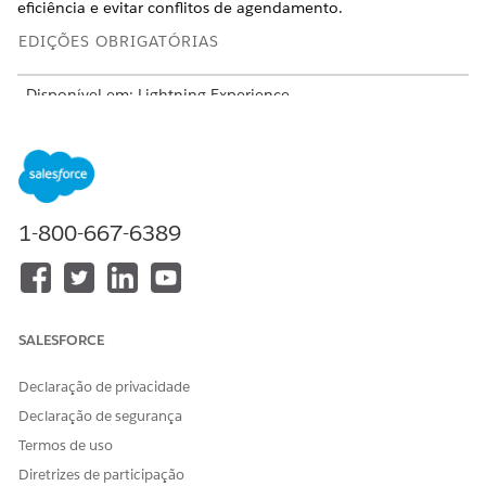
eficiência e evitar conflitos de agendamento.
EDIÇÕES OBRIGATÓRIAS
Disponível em: Lightning Experience
Disponível em: Edições
Enterprise
,
Performance
e
Unlimited
com o Serviço de TI Agentforce.
Configurar tipos de evento para o calendário de serviço
de TI
1-800-667-6389
Os administradores definem tipos de evento, como
janelas de manutenção ou moratórios, para agendar e
rastrear no Calendário de serviços de TI. Vários eventos do
mesmo tipo podem ser criados e gerenciados pela sua
equipe de TI.
SALESFORCE
Usar o calendário de serviços de TI
Declaração de privacidade
Depois que os administradores configuram tipos de
evento, as equipes de TI agendam e rastreiam eventos no
Declaração de segurança
calendário.
Termos de uso
Acompanhe versões e solicitações de alteração no
Diretrizes de participação