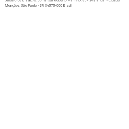
Salesforce Brasil, Av. Jornalista Roberto Marinho, 85 - 14º andar - Cidade
Monções, São Paulo - SP, 04575-000 Brasil