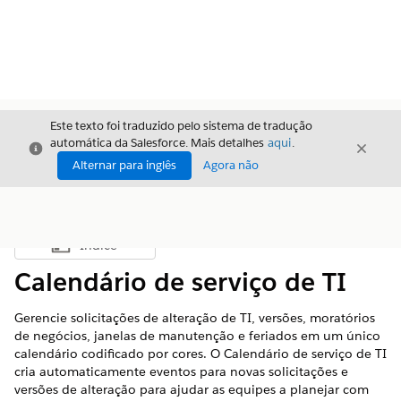
Este texto foi traduzido pelo sistema de tradução
automática da Salesforce. Mais detalhes
aqui
.
Fechar
Fecha
Fechar
Alternar para inglês
Agora não
Índice
Mostrar índice
Calendário de serviço de TI
Gerencie solicitações de alteração de TI, versões, moratórios
de negócios, janelas de manutenção e feriados em um único
calendário codificado por cores. O Calendário de serviço de TI
cria automaticamente eventos para novas solicitações e
versões de alteração para ajudar as equipes a planejar com