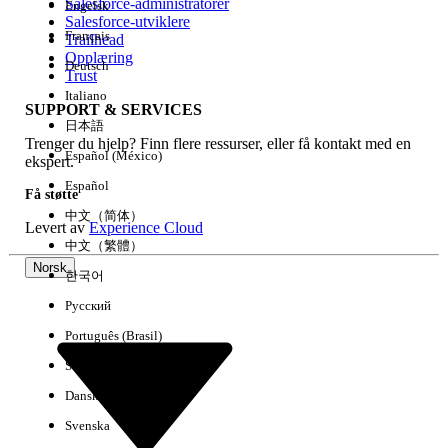
Salesforce-administratorer
Engelsk
Salesforce-utviklere
Français
Trailhead
Erfaring
Opplæring
Deutsch
Trust
Italiano
SUPPORT & SERVICES
日本語
Trenger du hjelp? Finn flere ressurser, eller få kontakt med en
Fjern alle
Utført
Español (México)
ekspert.
Español
Få støtte
中文（简体）
Levert av
Experience Cloud
中文（繁體）
Norsk
한국어
Русский
Português (Brasil)
Suomi
Dansk
Svenska