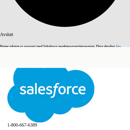
Søk
Avslutt
Denne teksten er oversatt med Salesforce maskinoversettingssystem. Flere detaljer
her
.
Bytt til engelsk
Ikke nå
Avslutt
Avslutt
1-800-667-6389