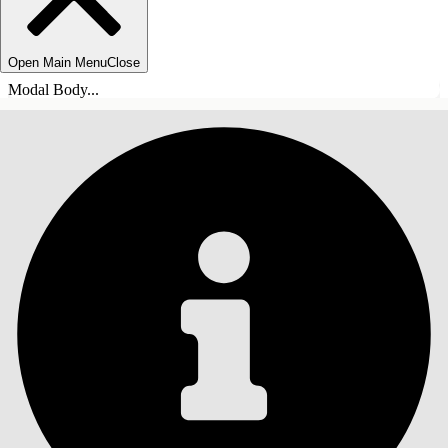
Open Main Menu
Close
Modal Body...
INNHOLD
Søk
Vis innholdsfortegnelse
Innhold