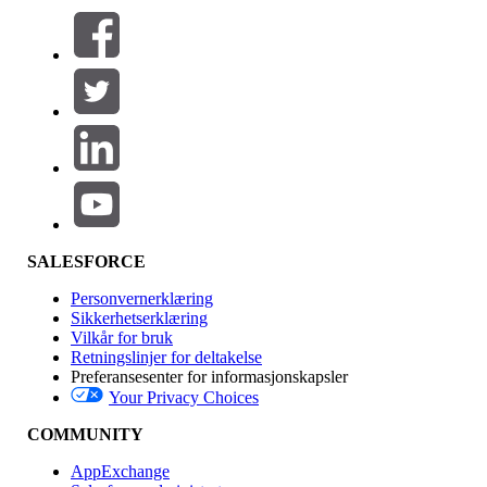
Filtre (0)
VELG FILTRE
Legg til
Produktområde
Funksjonsinnvirkning
SALESFORCE
Personvernerklæring
Sikkerhetserklæring
Vilkår for bruk
Retningslinjer for deltakelse
Preferansesenter for informasjonskapsler
Your Privacy Choices
Utgave
COMMUNITY
AppExchange