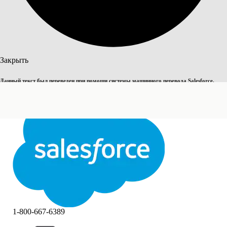
Поиск
Закрыть
Данный текст был переведен при помощи системы машинного перевода Salesforce.
Переключить на английский
Дополнительные сведения см.
здесь
.
Не сейчас
Закрыть
Закрыть
1-800-667-6389