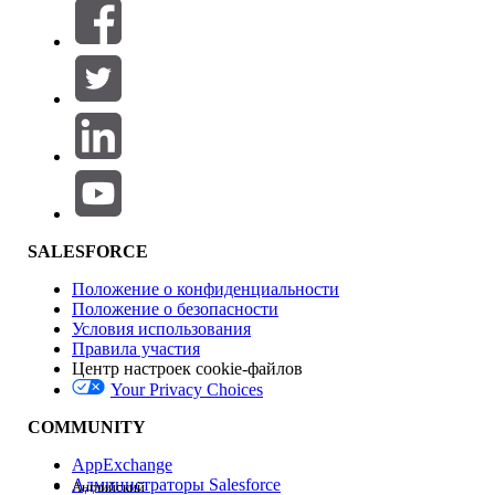
Фильтровать по (0)
ВЫБРАТЬ ФИЛЬТРЫ
Добавить
Область продуктов
Влияние на функции
SALESFORCE
Положение о конфиденциальности
Положение о безопасности
Условия использования
Правила участия
Центр настроек cookie-файлов
Your Privacy Choices
Версия
COMMUNITY
AppExchange
Администраторы Salesforce
Английский