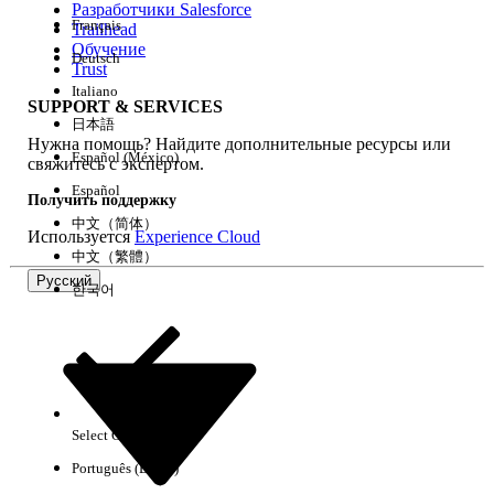
Разработчики Salesforce
Français
Trailhead
Возможности
Обучение
Deutsch
Trust
Italiano
SUPPORT & SERVICES
日本語
Нужна помощь? Найдите дополнительные ресурсы или
Очистить все
Готово
Español (México)
свяжитесь с экспертом.
Español
Получить поддержку
中文（简体）
Используется
Experience Cloud
中文（繁體）
Русский
한국어
Select Org
Русский
Português (Brasil)
Результаты отсутствуют