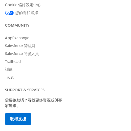
設定檔的新使用者。
Cookie 偏好設定中心
您的隱私選擇
移轉會保留現有的使用者識別碼和記錄擁有權,因此授權變更不會影
響報告、歷程記錄活動或稽核追蹤。如需「統一員工授權」的詳細
COMMUNITY
資料,請參閱「
統一員工授權詳細資料
」。
AppExchange
透過遵循
移轉至 UEL
中的步驟,使用
統一員工授權移轉
工具將
員工使用者從 CCP 移轉至 UEL。
Salesforce 管理員
透過驗證已移轉使用者的授權類型、更新「個案」與「事件」物
Salesforce 開發人員
件的欄位級安全性,以及將「統一個人」設定檔新增至相關的
Trailhead
Experience Cloud 網站來驗證移轉。
訓練
如需完整的驗證程序,請參閱 HR Service 文件中的
移轉後檢
查
。
Trust
透過遵循
設定 UEL 移轉的使用者存取權原則
中的步驟,設定
使
用者存取原則
以管理移轉使用者的 UEL 權益。
SUPPORT & SERVICES
如需有關回復、停機時間、未啟用使用者和移轉後授權清除的常見
需要協助嗎？尋找更多資源或與專
問題解答,請參閱 HR Service 文件中的
CCP 至 UEL 移轉常見問題
。
家連線。
取得支援
此文章是否解決您的問題？