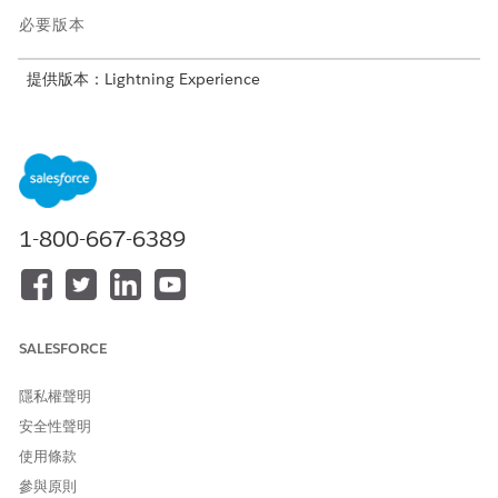
必要版本
提供版本：Lightning Experience
提供版本：具備 Agentforce IT Service 的
Enterprise
、
Performance
及
Unlimited
Edition。
1-800-667-6389
雖然現有文件描述了 HR Service 的移轉,但相同的步驟也適
備註
用於 Agentforce IT Service。
SALESFORCE
完成 HR 服務文件中
開始使用前
所述的先決條件。
隱私權聲明
安全性聲明
使用條款
此移轉是永久的。移轉開始後,您便再也無法建立具有 CCP
重要
參與原則