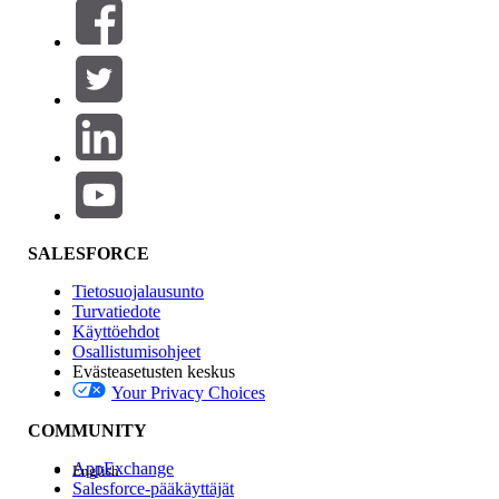
Suodattimet (0)
VALITSE SUODATTIMET
Lisää
Tuotealue
Ominaisuuden vaikutus
SALESFORCE
Tietosuojalausunto
Turvatiedote
Käyttöehdot
Osallistumisohjeet
Evästeasetusten keskus
Your Privacy Choices
Edition
COMMUNITY
AppExchange
English
Salesforce-pääkäyttäjät