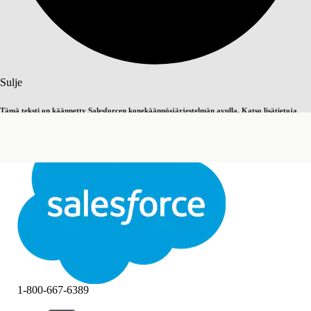
Haku
Sulje
Tämä teksti on käännetty Salesforcen konekäännösjärjestelmän avulla. Katso lisätietoja
Vaihda englantiin
Ei nyt
täältä
.
Sulje
Sulje
1-800-667-6389