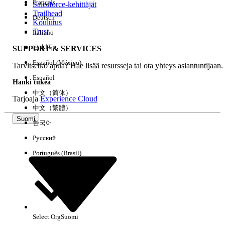
Français
Salesforce-kehittäjät
Trailhead
Deutsch
Kokemus
Koulutus
Trust
Italiano
日本語
SUPPORT & SERVICES
Español (México)
Tarvitsetko apua? Hae lisää resursseja tai ota yhteys asiantuntijaan.
Tyhjennä kaikki
Valmis
Español
Hanki tukea
中文（简体）
Tarjoaja
Experience Cloud
中文（繁體）
Suomi
한국어
Русский
Português (Brasil)
Select Org
Suomi
Ei tuloksia