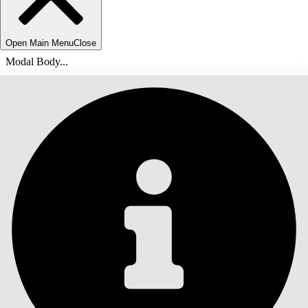
Open Main Menu
Close
Modal Body...
SISÄLLYSLUETTELO
Haku
Näytä sisällysluettelo
Sisällysluettelo