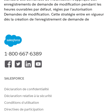
enregistrements de demande de modification pendant les
heures ouvrables par défaut, régies par l'autorisation
Demandes de modification. Cette stratégie entre en vigueur
dès la création de l'enregistrement de demande de
modification. Le principal objectif de cette politique est le
jalon Reconnaissance du changement.
ÉDITIONS REQUISES
Disponible avec : Lightning Experience
1-800-667-6389
Disponible avec : éditions
Enterprise
,
Performance
et
Unlimited
avec Agentforce IT Service.
TYPE
JALON
HEURE DE
CRITÈRES
CRITÈRES
SALESFORCE
D'ACTION
DÉCLENC
DE
D'ANNUL
HEMENT
RÉALISAT
ATION
DE
ION
Déclaration de confidentialité
L'ACCORD
DE
Déclaration relative à la sécurité
NIVEAU
Conditions d’utilisation
DE
SERVICE
Directives de participation