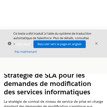
Ce texte a été traduit à l’aide du système de traduction
automatique de Salesforce. Plus de détails, consultez
Fermer
Ferme
<
cette page
.
Basculer vers la page en anglais
Fermer
Pas maintenant
Table des
Afficher la table des matières
matières
Stratégie de SLA pour les
demandes de modification
des services informatiques
La stratégie de contrat de niveau de service de prise en charge
standard des demandes de modification s'applique aux