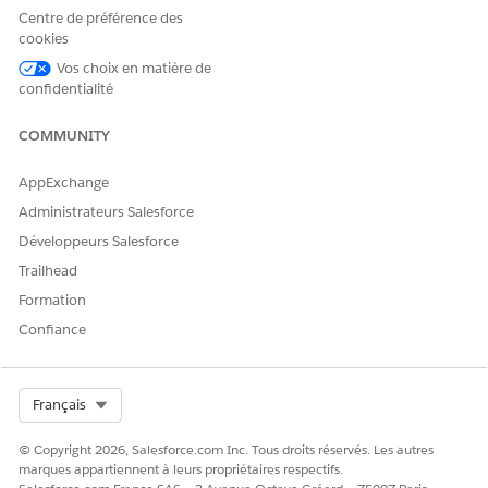
Centre de préférence des
Urgence
Confirmat
4 heures
Le statut
Le type
cookies
ion du
n'est pas
de
changem
Nouveau
modificati
Vos choix en matière de
ent
on n'est
confidentialité
pas
Urgent
COMMUNITY
AppExchange
Administrateurs Salesforce
CET ARTICLE A-T-IL RÉSOLU VOTRE PROBLÈME ?
Développeurs Salesforce
Dites-nous ce que nous pouvons améliorer !
Trailhead
Oui
Non
Formation
Confiance
Select Org
Français
© Copyright 2026, Salesforce.com Inc. Tous droits réservés. Les autres
marques appartiennent à leurs propriétaires respectifs.