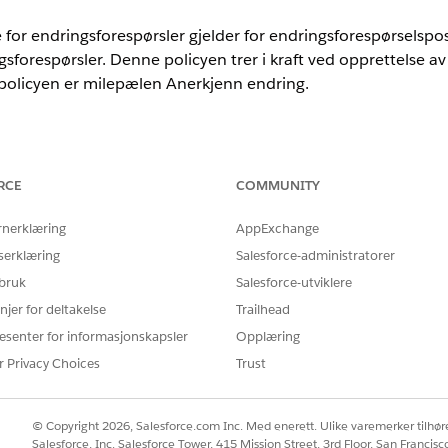
e for endringsforespørsler gjelder for endringsforespørselspo
gsforespørsler. Denne policyen trer i kraft ved opprettelse av
policyen er milepælen Anerkjenn endring.
nce
RCE
COMMUNITY
mance
og
Unlimited
Edition med Agentforce IT Service.
rnerklæring
AppExchange
EPÆL
SLA-UTLØSERTID
FULLFØRINGSK
serklæring
Salesforce-administratorer
 bruk
Salesforce-utviklere
refte endring
4 timer
Status er ikke 
njer for deltakelse
Trailhead
esenter for informasjonskapsler
Opplæring
r Privacy Choices
Trust
Å LØSE PROBLEMET DITT?
© Copyright 2026, Salesforce.com Inc. Med enerett. Ulike varemerker tilhøre
rbedre!
Salesforce, Inc. Salesforce Tower, 415 Mission Street, 3rd Floor, San Francis