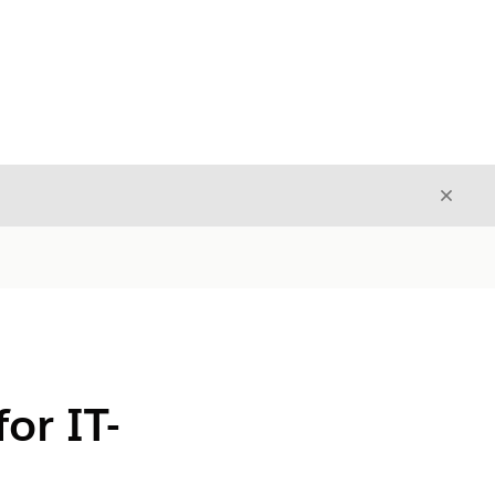
Avslut
Avslutt
or IT-