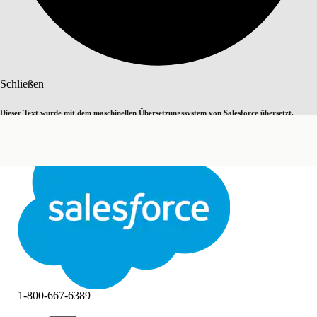
Suche
Schließen
Dieser Text wurde mit dem maschinellen Übersetzungssystem von Salesforce übersetzt.
Zu Englisch wechseln
Nicht jetzt
Weitere Details finden Sie
hier
.
Schließen
Schließen
1-800-667-6389