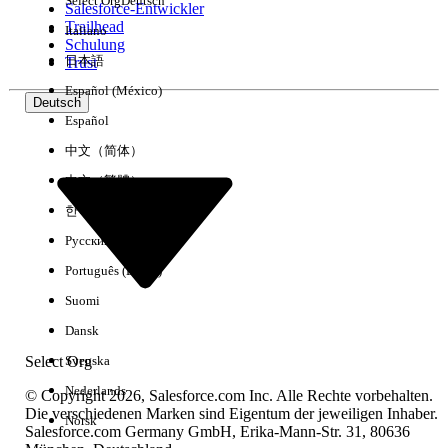
Select Org
Deutsch
Salesforce-Entwickler
Trailhead
Italiano
Erfahrung
Schulung
日本語
Trust
Español (México)
Deutsch
Español
Alle löschen
Fertig
中文（简体）
中文（繁體）
한국어
Русский
Português (Brasil)
Suomi
Dansk
Select Org
Svenska
Nederlands
© Copyright 2026, Salesforce.com Inc. Alle Rechte vorbehalten.
Die verschiedenen Marken sind Eigentum der jeweiligen Inhaber.
Norsk
Salesforce.com Germany GmbH, Erika-Mann-Str. 31, 80636
Keine Ergebnisse