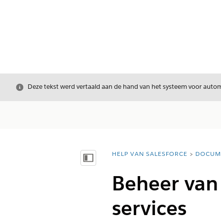
Sluiten
Deze tekst werd vertaald aan de hand van het systeem voor automa
HELP VAN SALESFORCE
DOCUM
U bent hier:
Inhoudsopgave weergeven
Beheer van
services