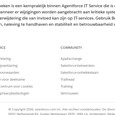
eken is een kernpraktijk binnen Agentforce IT Service die 
wanneer er wijzigingen worden aangebracht aan kritieke syste
 verwijdering die van invloed kan zijn op IT-services. Gebrui
, naleving te handhaven en stabiliteit en betrouwbaarhei
RCE
COMMUNITY
ience
rklaring
AppExchange
ormance
en
Unlimited
Edition met Agentforce IT Service.
gsverklaring
Salesforce-beheerders
erde typen veranderingsverzoeken.
voorwaarden
Salesforce-ontwikkelaars
en voor deelname
Trailhead
HOE TE GEBRUIKEN?
centrum voor cookies
Training
Noodwijzigingen zijn urgente 
privacybeslissingen
Vertrouwen
een onverwachte fout of dre
vereisen. Ze volgen niet de 
en vereisen snelle goedkeuri
© Copyright 2026, salesforce.com inc. Alle rechten voorbehouden. De dive
of chat. Een voorbeeld is ee
SFDC Netherlands BV, Gustav Mahlerlaan 2970, 1081 LA, Amsterdam, Nede
ontdekte kwetsbaarheid.