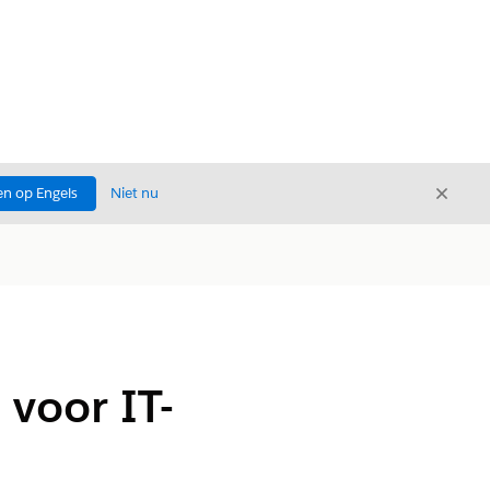
Sluite
n op Engels
Niet nu
Sluiten
voor IT-