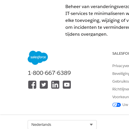
Beheer van veranderingsverzo
IT-services te minimaliseren 
elke toevoeging, wijziging of
om incidenten te verminderen
tijdens overgangen.
VEREISTE EDITIONS
SALESFO
Beschikbaar in: Lightning Exper
Privacyve
Beschikbaar in:
Enterprise
,
Perf
1-800-667-6389
Beveiligin
Er zijn drie vooraf gedefinie
Gebruiks
Richtlijn
TYPE
Voorkeur
Noodwijziging
Uw 
Select Org
Nederlands