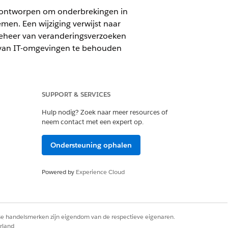
is ontworpen om onderbrekingen in
men. Een wijziging verwijst naar
k Beheer van veranderingsverzoeken
d van IT-omgevingen te behouden
SUPPORT & SERVICES
Hulp nodig? Zoek naar meer resources of
neem contact met een expert op.
Ondersteuning ophalen
Powered by
Experience Cloud
wijzigingen die het gevolg zijn van
iging en onmiddellijke aandacht
normale levenscyclus van wijzigingen
ng via mondelinge bevestiging, e-mail
rse handelsmerken zijn eigendom van de respectieve eigenaren.
n beveiligingspatch voor een nieuw
rland