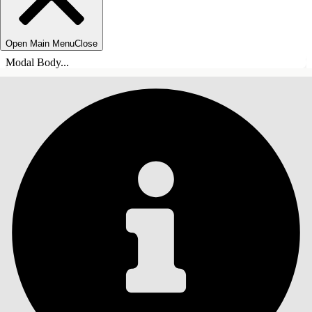
Open Main Menu
Close
Modal Body...
INNHOLD
Søk
Vis innholdsfortegnelse
Innhold