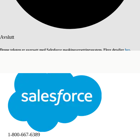
Søk
Avslutt
Denne teksten er oversatt med Salesforce maskinoversettingssystem. Flere detaljer
her
.
Bytt til engelsk
Ikke nå
Avslutt
Avslutt
1-800-667-6389