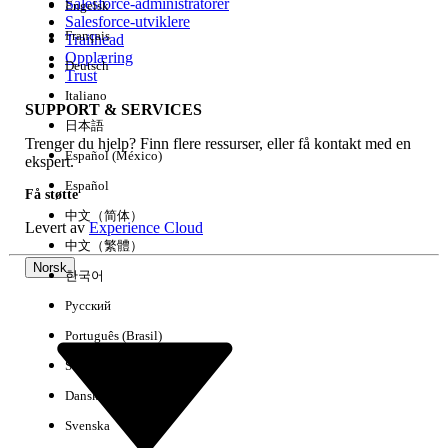
Salesforce-administratorer
Engelsk
Salesforce-utviklere
Français
Trailhead
Erfaring
Opplæring
Deutsch
Trust
Italiano
SUPPORT & SERVICES
日本語
Trenger du hjelp? Finn flere ressurser, eller få kontakt med en
Fjern alle
Utført
Español (México)
ekspert.
Español
Få støtte
中文（简体）
Levert av
Experience Cloud
中文（繁體）
Norsk
한국어
Русский
Português (Brasil)
Suomi
Dansk
Svenska