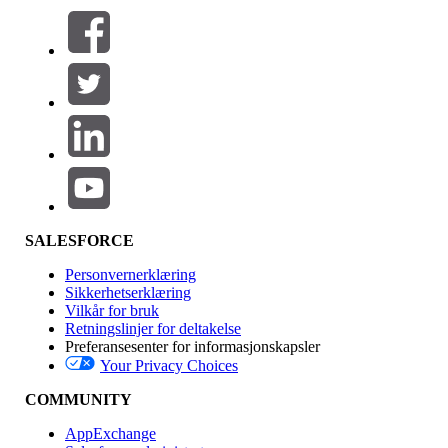
Filtre (0)
VELG FILTRE
Legg til
Produktområde
Funksjonsinnvirkning
SALESFORCE
Personvernerklæring
Sikkerhetserklæring
Vilkår for bruk
Retningslinjer for deltakelse
Preferansesenter for informasjonskapsler
Your Privacy Choices
Utgave
COMMUNITY
AppExchange