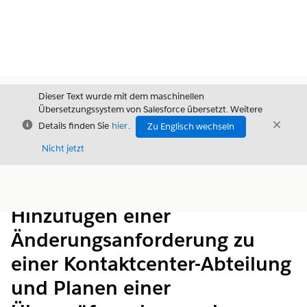
Dieser Text wurde mit dem maschinellen
Übersetzungssystem von Salesforce übersetzt. Weitere
Schließen
Schli
Details finden Sie
hier
.
Zu Englisch wechseln
Schließ
Nicht jetzt
Inhalt
Inhalt anzeigen
Hinzufügen einer
Änderungsanforderung zu
einer Kontaktcenter-Abteilung
und Planen einer