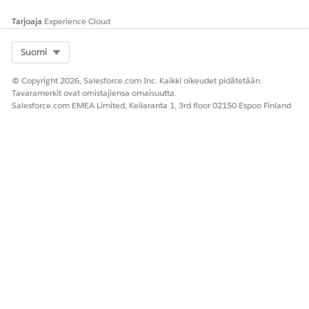
Tarjoaja
Experience Cloud
RATKAISIKO TÄMÄ ARTIKKELI ONGELMASI?
Select Org
Suomi
Anna palautetta, jotta voimme kehittyä!
© Copyright 2026, Salesforce.com Inc. Kaikki oikeudet pidätetään.
Tavaramerkit ovat omistajiensa omaisuutta.
Kyllä
Ei
Salesforce.com EMEA Limited, Keilaranta 1, 3rd floor 02150 Espoo Finland