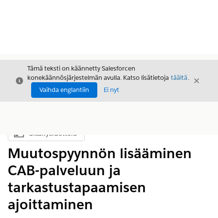
Tämä teksti on käännetty Salesforcen
konekäännösjärjestelmän avulla. Katso lisätietoja
täältä
.
Sulje
Sulje
Sulje
Vaihda englantiin
Ei nyt
Sisällysluettelo
Näytä sisällysluettelo
Muutospyynnön lisääminen
CAB-palveluun ja
tarkastustapaamisen
ajoittaminen