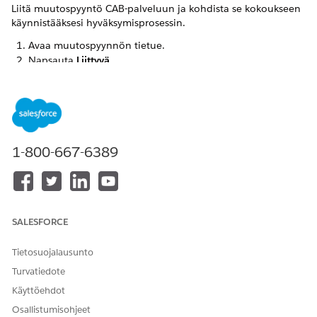
Liitä muutospyyntö CAB-palveluun ja kohdista se kokoukseen
käynnistääksesi hyväksymisprosessin.
Avaa muutospyynnön tietue.
Napsauta
Liittyvä
.
Napsauta CAB-pyynnöstä
Lisää
.
Valitse CAB Pyydä CAB-hyväksyntöjä -osiosta.
Valitse
Vahvista
.
Järjestelmä luo CAB-pyyntötietueen ja liittää
muutospyynnön valittuun CAB-määritelmään.
1-800-667-6389
Voit liittää muutospyynnön useisiin CAB-
HUOMAUTUS
SALESFORCE
järjestelmiin ja tarkastaa muutospyynnön useita kertoja
samassa CAB-järjestelmässä.
Tietosuojalausunto
Turvatiedote
Kirjoita ja avaa sovelluskäynnistimestä
Muuta
Käyttöehdot
neuvoajaviraston määritelmiä
.
Osallistumisohjeet
Avaa CAB-määritelmä.