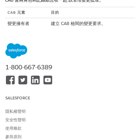
CAB 會將角色和記錄結合在一起,以管理變更批准。
CAB 元素
目的
變更擁有者
建立 CAB 檢閱的變更要求。
CAB 管理員
定義 CAB、排程會議和管理批准。
CAB 定義
儲存 CAB 組態詳細資料,包括 CAB 管理
員、啟用中狀態、相關聯的會議和相關的
變更要求。
1-800-667-6389
CAB 會議
儲存會議詳細資料,例如會議狀態、開始與
結束日期、議程、備註和相關變更要求。
CAB 要求
追蹤變更要求的 CAB 檢閱和會議指派資
訊。
SALESFORCE
CAB 會議檢閱流程
支援在 CAB 會議期間檢閱討論、風險評
估、影響評估和批准建議。
隱私權聲明
安全性聲明
CAB 批准流程
變更要求指派至 CAB 會議時會自動啟動。
使用條款
資訊服務行事曆
將排程的 CAB 會議與其他服務事件一起顯
參與原則
示。