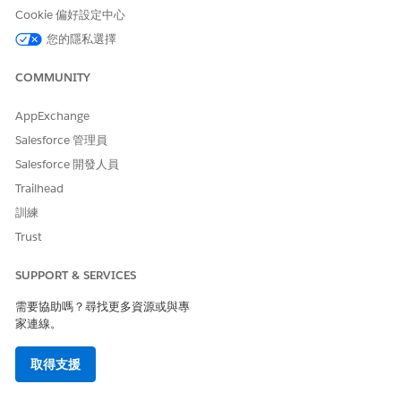
Cookie 偏好設定中心
通知
讓利害關係人持續掌握會議更新和批准動
您的隱私選擇
作,管理員可以使用以事件為基礎或以服務
層級協定 (SLA) 為基礎的方法來進行設
定。
COMMUNITY
變更 IT 服務的顧問委員會權限
AppExchange
根據使用者的 CAB 角色和責任將權限集指派給使用者。
Salesforce 管理員
設定 IT 服務的變更顧問板
Salesforce 開發人員
開啟「變更顧問委員會」(CAB) 的必要設定,有效管理變更批
Trailhead
准。
訓練
Trust
SUPPORT & SERVICES
此文章是否解決您的問題？
需要協助嗎？尋找更多資源或與專
請讓我們知道，以便我們改進！
家連線。
是
否
取得支援