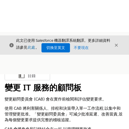
此文已使用 Salesforce 機器翻譯系統翻譯。更多詳細資料
結束
結束
結束
請參見
此處
。
切換至英文
不要現在
目錄
顯示目錄
變更 IT 服務的顧問板
變更顧問委員會 (CAB) 會在實作前檢閱和評估變更要求。
使用 CAB 將利害關係人、排程和決策帶入單一工作流程,以集中和
管理變更批准。「變更顧問委員會」可減少批准延遲、改善當責,並
為每個變更要求提供完整的稽核追蹤。