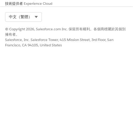
技術提供者
Experience Cloud
Select Org
中文（繁體）
© Copyright 2026, Salesforce.com Inc. 保留所有權利。各個商標屬於其個別
擁有者。
Salesforce, Inc. Salesforce Tower, 415 Mission Street, 3rd Floor, San
Francisco, CA 94105, United States