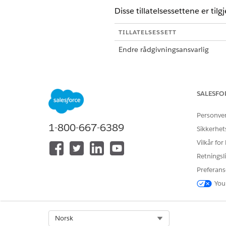
Disse tillatelsessettene er ti
TILLATELSESSETT
Endre rådgivningsansvarlig
Endre rådgivningsrådsmedlem
SALESFO
Personve
1-800-667-6389
Sikkerhet
HJALP DENNE ARTIKKELEN MED 
Vilkår for
La oss få vite det slik at vi kan fo
Retningsli
Preferans
You
Select Org
Norsk