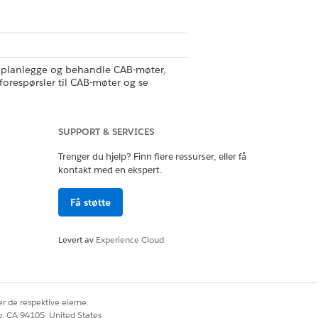
r, planlegge og behandle CAB-møter,
forespørsler til CAB-møter og se
mt CAB-definisjon og tilknyttede møter
SUPPORT & SERVICES
Trenger du hjelp? Finn flere ressurser, eller få
kontakt med en ekspert.
Få støtte
Ja
Nei
Levert av
Experience Cloud
r de respektive eierne.
co, CA 94105, United States