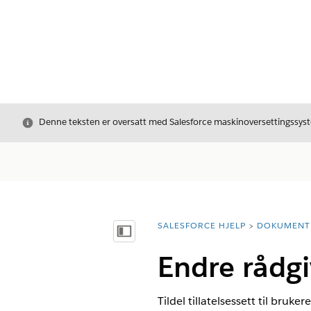
Avslutt
Denne teksten er oversatt med Salesforce maskinoversettingssyste
SALESFORCE HJELP
DOKUMENT
Du er her:
Vis innholdsfortegnelse
Endre rådgiv
Tildel tillatelsessett til bruke