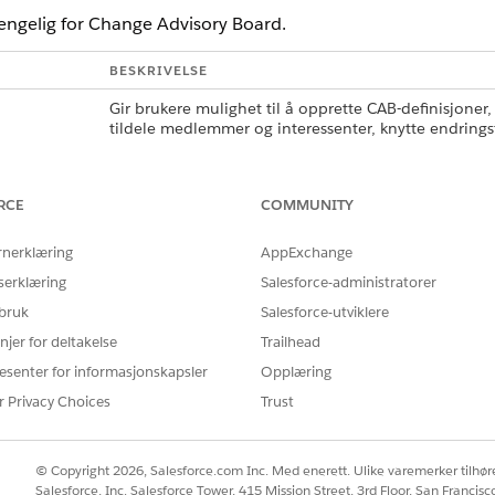
lgjengelig for Change Advisory Board.
BESKRIVELSE
Gir brukere mulighet til å opprette CAB-definisjone
tildele medlemmer og interessenter, knytte endrings
gjennom CAB-godkjenninger.
Gir brukere mulighet til å vise detaljer for en beste
RCE
COMMUNITY
og endringsforespørsler.
rnerklæring
AppExchange
serklæring
Salesforce-administratorer
Å LØSE PROBLEMET DITT?
 bruk
Salesforce-utviklere
rbedre!
njer for deltakelse
Trailhead
esenter for informasjonskapsler
Opplæring
r Privacy Choices
Trust
© Copyright 2026, Salesforce.com Inc. Med enerett. Ulike varemerker tilhøre
Salesforce, Inc. Salesforce Tower, 415 Mission Street, 3rd Floor, San Francis