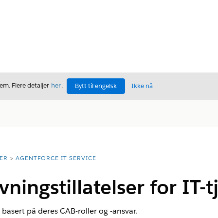
m. Flere detaljer
her
.
Bytt til engelsk
Ikke nå
ER
AGENTFORCE IT SERVICE
ningstillatelser for IT-t
re basert på deres CAB-roller og -ansvar.