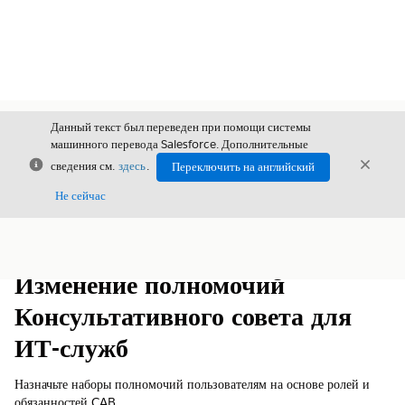
Данный текст был переведен при помощи системы
машинного перевода Salesforce. Дополнительные
Закрыть
Закры
сведения см.
здесь
.
Переключить на английский
Закрыт
Не сейчас
Содержание
Показать содержание
Изменение полномочий
Консультативного совета для
ИТ-служб
Назначьте наборы полномочий пользователям на основе ролей и
обязанностей CAB.