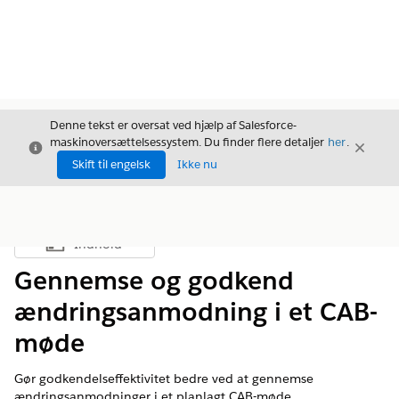
Denne tekst er oversat ved hjælp af Salesforce-
maskinoversættelsessystem. Du finder flere detaljer
her
.
Luk
Luk
Luk
Skift til engelsk
Ikke nu
Indhold
Vis indholdsfortegnelse
Gennemse og godkend
ændringsanmodning i et CAB-
møde
Gør godkendelseffektivitet bedre ved at gennemse
ændringsanmodninger i et planlagt CAB-møde.