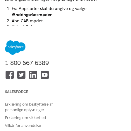
Fra Appstarter skal du angive og vælge
Ændringsrådsmøder
.
Åbn CAB-mødet.
Klik på
Relateret
.
I Relaterede ændringsanmodninger skal du vælge en eller
flere ændringsanmodninger.
Klik på
Godkend
eller
Afvis
.
I Godkend anmodning skal du om nødvendigt indtaste
notater.
1-800-667-6389
Klik på
Godkend
.
Systemet opdaterer godkendelsesregistreringerne med
godkendelsesbeslutningen, korrekturlæseroplysninger,
gennemgangsdato og kommentarer til revision og
sporingsformål. Gennemgangsresultatet vises på den
SALESFORCE
relaterede liste CAB-møde på
ændringsanmodningsregistreringen.
Erklæring om beskyttelse af
personlige oplysninger
Erklæring om sikkerhed
LØSTE DENNE ARTIKEL DIT PROBLEM?
Vilkår for anvendelse