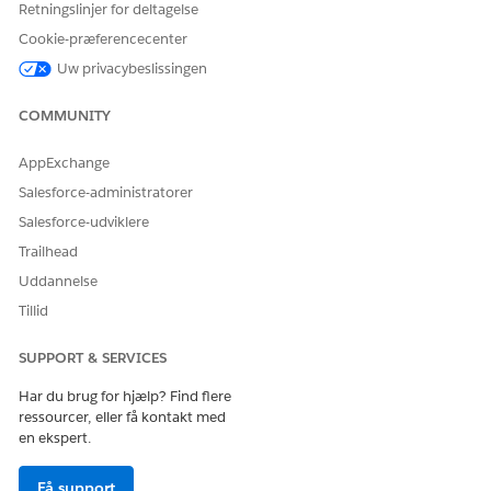
Giv os besked, så vi kan forbedre os!
Retningslinjer for deltagelse
Cookie-præferencecenter
Ja
Nej
Uw privacybeslissingen
COMMUNITY
AppExchange
Salesforce-administratorer
Salesforce-udviklere
Trailhead
Uddannelse
Tillid
SUPPORT & SERVICES
Har du brug for hjælp? Find flere
ressourcer, eller få kontakt med
en ekspert.
Få support