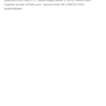
salesforce.com Italy S.r.l., Piazza Filippo Meda 5, 20121 Milano (MI)
Capitale sociale 10.000 euro - Numero REA MI-1785731 P.IVA
04959160963