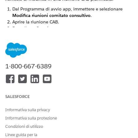
Dal Programma di avvio app, immettere e selezionare
Modifica riunioni comitato consultivo
.
Aprire la riunione CAB.
Fare clic su
Correlato
.
In Richieste di modifica correlate, selezionare una o più
richieste di modifica.
Fare clic su
Approva
o
Rifiuta
.
In Approva richiesta, immettere le note se necessario.
Fare clic su
Approva
.
1-800-667-6389
Il sistema aggiorna i record di approvazione con la
decisione di approvazione, i dettagli del revisore, la data
del riesame e i commenti per scopi di controllo e
tracciamento. L'esito della revisione viene visualizzato
nell'elenco correlato Riunione CAB nel record della
SALESFORCE
richiesta di modifica.
Informativa sulla privacy
Informativa sulla protezione
QUESTO ARTICOLO HA RISOLTO IL PROBLEMA?
Condizioni di utilizzo
Facci sapere, così possiamo migliorare!
Linee guida per la