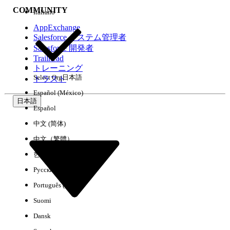
COMMUNITY
Italiano
AppExchange
Salesforce システム管理者
Salesforce 開発者
環境
Trailhead
トレーニング
Select Org
日本語
トラスト
Español (México)
日本語
Español
すべてクリア
完了
中文 (简体)
中文（繁體）
한국어
Русский
Português (Brasil)
Suomi
Dansk