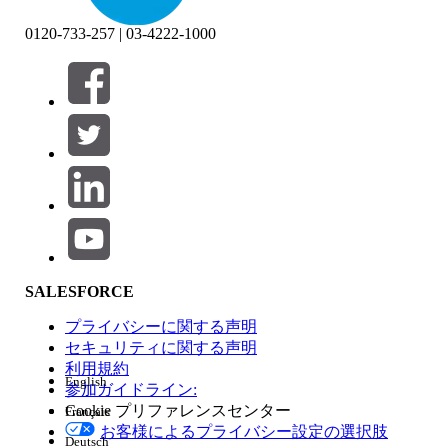
0120-733-257 | 03-4222-1000
絞り込み条件 (0)
絞り込み条件を選択
追加
製品エリア
SALESFORCE
機能の影響
プライバシーに関する声明
セキュリティに関する声明
利用規約
English
参加ガイドライン:
Cookie プリファレンスセンター
Français
エディション
お客様によるプライバシー設定の選択肢
Deutsch