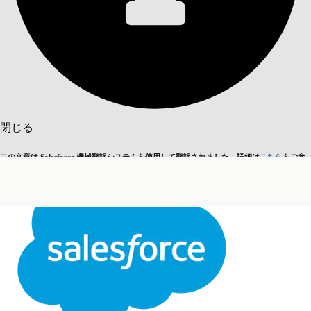
目次を表示
目次
検索
閉じる
この文章は Salesforce 機械翻訳システムを使用して翻訳されました。詳細は
こちら
をご参
英語に切り替える
今はしません
照ください。
閉じる
閉じる