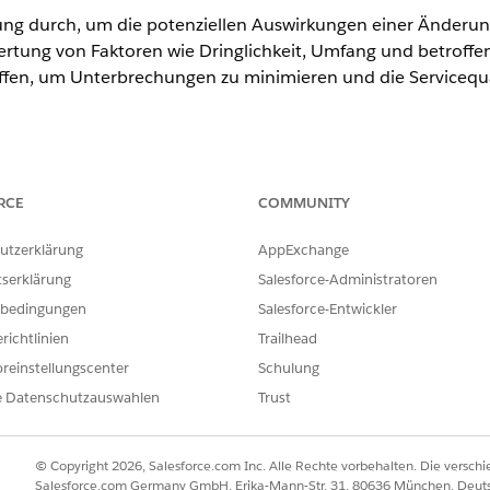
ung durch, um die potenziellen Auswirkungen einer Änderung
rtung von Faktoren wie Dringlichkeit, Umfang und betroff
ffen, um Unterbrechungen zu minimieren und die Servicequa
ence
RCE
COMMUNITY
rmance
und
Unlimited
Edition mit Agentforce IT Service.
utzerklärung
AppExchange
ERFORDERLICHE BENUTZERBERECHTIGUNGEN
tserklärung
Salesforce-Administratoren
Risikobewertung":
Ausführen von Änderungsris
bedingungen
Salesforce-Entwickler
richtlinien
Trailhead
tzseite "Änderungsanforderung" zur Registerkarte "
Risikobewertun
Auswertung zu starten.
reinstellungscenter
Schulung
e "Fragebogen zur Risikobewertung" die Fragen und klicken Sie auf
e Datenschutzauswahlen
Trust
uf der nächsten Seite und klicken Sie auf
Weiter
.
sikostufe und die Risikobewertung auf der Karte "Risikobewertung
ufen des Fragebogens auf der Registerkarte "
Risikobewertung
" auf
© Copyright 2026, Salesforce.com Inc. Alle Rechte vorbehalten. Die versch
Salesforce.com Germany GmbH, Erika-Mann-Str. 31, 80636 München, Deut