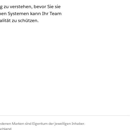
 zu verstehen, bevor Sie sie
enen Systemen kann Ihr Team
lität zu schützen.
ikobewertungen
g
".
Weiter
.
" überprüfen.
Wiederholen
.
iedenen Marken sind Eigentum der jeweiligen Inhaber.
schland