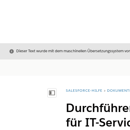
Schließen
Dieser Text wurde mit dem maschinellen Übersetzungssystem von S
SALESFORCE-HILFE
DOKUMENT
Sie befinden sich hier:
Inhalt anzeigen
Durchführe
für IT-Servi