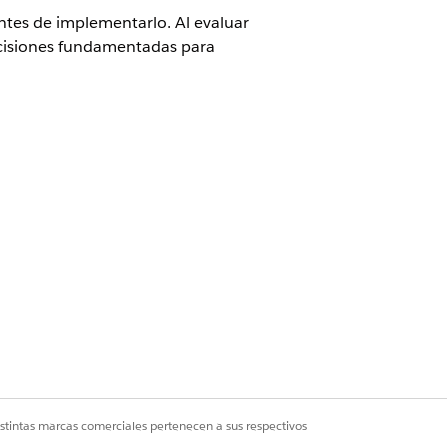
ntes de implementarlo. Al evaluar
ecisiones fundamentadas para
iesgo de cambios
iente
.
iesgo.
istintas marcas comerciales pertenecen a sus respectivos