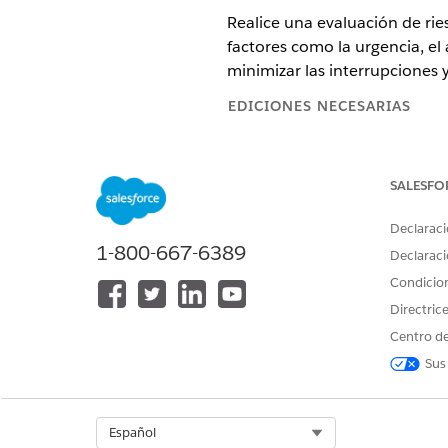
Realice una evaluación de ri
factores como la urgencia, e
minimizar las interrupciones y
EDICIONES NECESARIAS
Disponible en: Lightning Experi
SALESFO
Disponible en: Ediciones
Enterp
Declaraci
1-800-667-6389
Declaraci
Para acceder al cuestionario Eva
Condicio
Directric
Desde la página Registro de s
Haga clic en
Iniciar
para inici
Centro de
En la página Cuestionario de 
Sus
Responda a las preguntas de 
Puede revisar el nivel de rie
Para volver a responder al cu
Select Org
Español