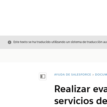
Cerrar
Este texto se ha traducido utilizando un sistema de traducción a
AYUDA DE SALESFORCE
DOCUM
Usted está aquí:
Mostrar índice de materias
Realizar ev
servicios de