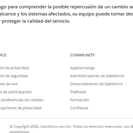
esgo para comprender la posible repercusión de un cambio a
l alcance y los sistemas afectados, su equipo puede tomar d
 proteger la calidad del servicio.
ence
RCE
COMMUNITY
rise
,
Performance
y
Unlimited
con Agentforce IT Service.
ón de privacidad
AppExchange
PERMISOS DE USUARIO NECESARIOS
ón de seguridad
Administradores de Salesforce
luación de riesgos:
Completar evaluaciones de r
nes de uso
Desarrolladores de Salesforce
es de participación
Trailhead
olicitud de cambio, vaya a la ficha
Evaluación de riesgo
.
ar la evaluación.
 preferencias de cookies
Formación
evaluación de riesgos, responda a las preguntas y haga clic en
Sigu
 opciones de privacidad
Confianza
la página siguiente y haga clic en
Siguiente
.
sgo calculado y la puntuación de riesgo en la tarjeta Puntuación de r
estionario, haga clic en
Retomar
en la ficha
Evaluación de riesgos
.
© Copyright 2026, Salesforce.com Inc. Todos los derechos reservados. Las d
propietarios.