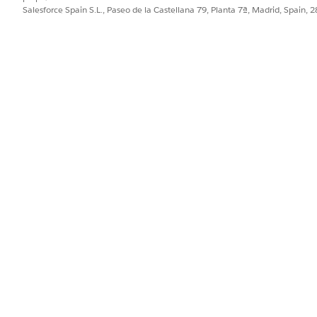
Salesforce Spain S.L., Paseo de la Castellana 79, Planta 7ª, Madrid, Spain, 
PROBLEMA?
ejorar!