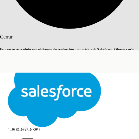
Buscar
Cerrar
Este texto se tradujo con el sistema de traducción automática de Salesforce. Obtenga más
Cambiar a inglés
Ahora no
detalles
aquí
.
Cerrar
Cerrar
1-800-667-6389