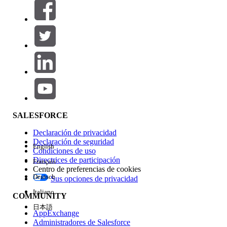
Filtros (0)
SELECCIONAR FILTROS
Agregar
Área de productos
Repercusión de función
SALESFORCE
Declaración de privacidad
Declaración de seguridad
English
Condiciones de uso
Directrices de participación
Français
Centro de preferencias de cookies
Deutsch
Sus opciones de privacidad
Edición
Italiano
COMMUNITY
日本語
AppExchange
Administradores de Salesforce