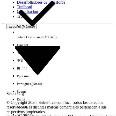
Desarrolladores de Salesforce
Trailhead
Experiencia
Capacitación
Trust
Español (México)
Borrar todo
Listo
Select Org
Español (México)
Español
中文（简体）
中文（繁體）
한국어
Русский
Português (Brasil)
Suomi
Select Org
Dansk
© Copyright 2026, Salesforce.com Inc. Todos los derechos
reservados. Las distintas marcas comerciales pertenecen a sus
Svenska
respectivos propietarios.
No hay resultados
Nederlands