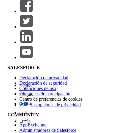
Filtros (0)
SELECCIONAR FILTROS
Agregar
Área de productos
Repercusión de función
SALESFORCE
Declaración de privacidad
Declaración de seguridad
English
Condiciones de uso
Directrices de participación
Français
Centro de preferencias de cookies
Deutsch
Sus opciones de privacidad
Edición
Italiano
COMMUNITY
日本語
AppExchange
Administradores de Salesforce