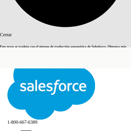
Buscar
Cerrar
Este texto se tradujo con el sistema de traducción automática de Salesforce. Obtenga más
Cambiar a inglés
Ahora no
detalles
aquí
.
Cerrar
Cerrar
1-800-667-6389