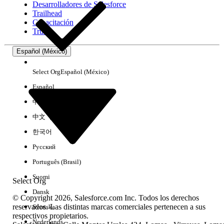
Desarrolladores de Salesforce
Trailhead
Experiencia
Capacitación
Trust
Español (México)
Borrar todo
Listo
Select Org
Español (México)
Español
中文（简体）
中文（繁體）
한국어
Русский
Português (Brasil)
Suomi
Select Org
Dansk
© Copyright 2026, Salesforce.com Inc. Todos los derechos
reservados. Las distintas marcas comerciales pertenecen a sus
Svenska
respectivos propietarios.
No hay resultados
Nederlands