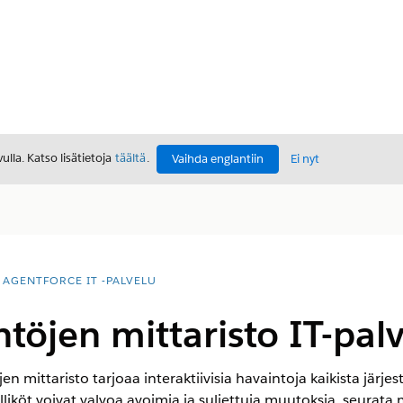
lla. Katso lisätietoja
täältä
.
Vaihda englantiin
Ei nyt
AGENTFORCE IT -PALVELU
öjen mittaristo IT-palv
n mittaristo tarjoaa interaktiivisia havaintoja kaikista jär
liköt voivat valvoa avoimia ja suljettuja muutoksia, seurat