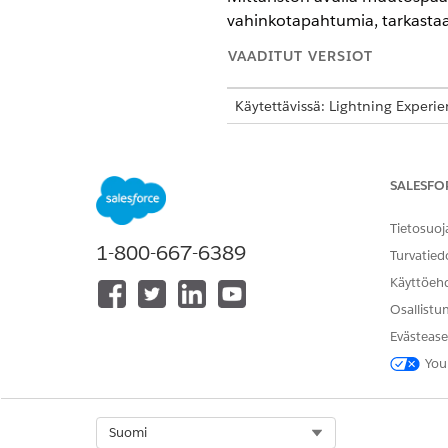
vahinkotapahtumia, tarkastaa 
VAADITUT VERSIOT
Käytettävissä: Lightning Experi
Käytettävissä:
Enterprise
Edition
SALESFO
Data saat
HUOMAUTUS
Lisäksi mittaristo si
Tietosuoj
kategorialle. Voit m
1-800-667-6389
Turvatied
Mittaristot
.
Käyttöeh
Osallistu
Mittaristo vastaa näihin kysym
Evästease
Muutospyyntöjen yleiskatsau
You
Paljonko muutospyyntöjä on t
Mikä on suljettujen muutosp
Select Org
Suomi
Kuinka monta muutospyyntöä