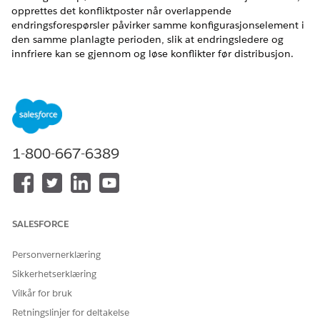
opprettes det konfliktposter når overlappende
endringsforespørsler påvirker samme konfigurasjonselement i
den samme planlagte perioden, slik at endringsledere og
innfriere kan se gjennom og løse konflikter før distribusjon.
NØDVENDIGE UTGAVER
Tilgjengelig i Lightning Experience
Tilgjengelig i
Enterprise
,
Performance
og
Unlimited
Edition
med Agentforce IT Service.
1-800-667-6389
NØDVENDIG BRUKERTILLATELSE
For å aktivere oppdagelse av
Vise oppsett og
endringsforespørselskonflikt
konfigurasjon
SALESFORCE
er:
Personvernerklæring
Sikkerhetserklæring
Vilkår for bruk
Retningslinjer for deltakelse
MERK