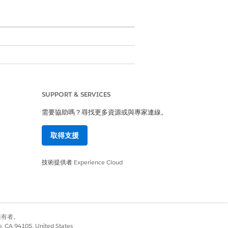
SUPPORT & SERVICES
需要協助嗎？尋找更多資源或與專家連線。
取得支援
錄的讀取存取權。
技術提供者
Experience Cloud
突偵測的立即可用範本流程。這些流程會使
別擁有者。
co, CA 94105, United States