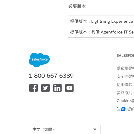
必要版本
提供版本：Lightning Experience
提供版本：具備 Agentforce IT Se
SALESFO
若要啟用變更要求衝突偵測:
隱私權聲
1-800-667-6389
備註
安全性聲
若要檢視和管理組態
使用條款
參與原則
CMDB 已連線,且組態項目可
Cookie
直接在變更要求記錄上檢視偵測
您
在您開啟變更要求衝突偵測並設定
用變更要求衝突物件來儲存偵
Select Org
中文（繁體）