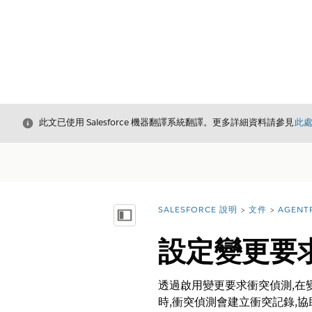
結束
此文已使用 Salesforce 機器翻譯系統翻譯。更多詳細資料請參見
此
SALESFORCE 說明
文件
AGENT
您位於此處：
顯示目錄
設定變更要
透過啟用變更要求衝突偵測,在
時,衝突偵測會建立衝突記錄,