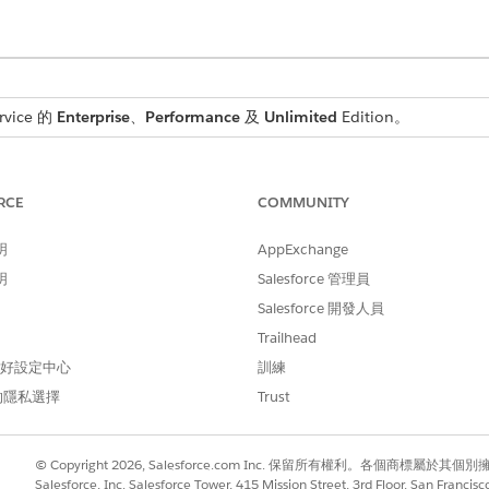
rvice 的
Enterprise
、
Performance
及
Unlimited
Edition。
所需的使用者權限
RCE
COMMUNITY
檢視設定和組態
明
AppExchange
明
Salesforce 管理員
項目衝突,變更管理員和履行者也必須至少擁有受影響組態項目記
Salesforce 開發人員
Trailhead
供使用。
 偏好設定中心
訓練
到的衝突,以重新排程要求或將衝突標記為已解決。
的隱私選擇
Trust
變更要求衝突設定後,Salesforce 會啟用實作組態項目衝
測到的衝突。
© Copyright 2026, Salesforce.com Inc. 保留所有權利。各個商標屬於其個
Salesforce, Inc. Salesforce Tower, 415 Mission Street, 3rd Floor, San Francis