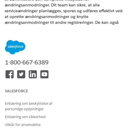
ændringsanmodninger. Dit team kan sikre, at alle
serviceændringer planlægges, spores og udføres effektivt ved
at oprette ændringsanmodninger og knytte
ændringsanmodninger til andre registreringer. De kan også
udføre omfattende risikovurderinger og se ændringer på en
centraliseret kalender.
EDITIONSHEADING
Tilgængelig i: Lightning Experience
1-800-667-6389
Tilgængelig i:
Enterprise
,
Performance
og
Unlimited
Edition
med Agentforce IT Service.
Arbejd med ændringsanmodninger for it-tjenester
Arbejd med ændringsanmodninger for at strømline
SALESFORCE
implementeringen af serviceforbedringer. Du kan oprette
ændringsanmodninger, knytte ændringsanmodninger til
Erklæring om beskyttelse af
andre registreringer og endda få vist
personlige oplysninger
ændringsanmodningerne på en centraliseret kalender.
Erklæring om sikkerhed
Ændringsrisikovurdering for it-tjenester
Vilkår for anvendelse