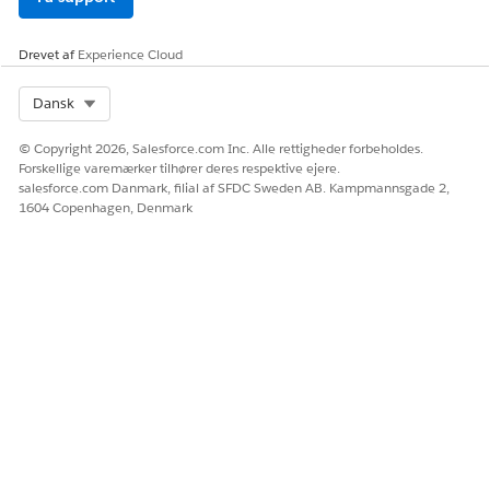
koordinere gennemgange, planlægge godkendelsesmøder
og spore godkendelsesbeslutninger for
Drevet af
Experience Cloud
ændringsanmodninger.
Select Org
Dansk
© Copyright 2026, Salesforce.com Inc. Alle rettigheder forbeholdes.
Forskellige varemærker tilhører deres respektive ejere.
LØSTE DENNE ARTIKEL DIT PROBLEM?
salesforce.com Danmark, filial af SFDC Sweden AB. Kampmannsgade 2,
Giv os besked, så vi kan forbedre os!
1604 Copenhagen, Denmark
Ja
Nej