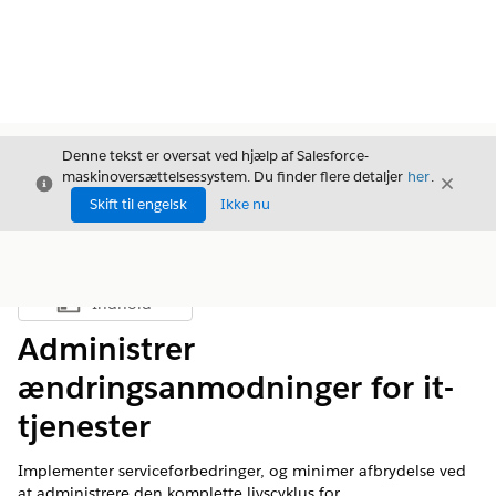
Denne tekst er oversat ved hjælp af Salesforce-
maskinoversættelsessystem. Du finder flere detaljer
her
.
Luk
Luk
Luk
Skift til engelsk
Ikke nu
Indhold
Vis indholdsfortegnelse
Administrer
ændringsanmodninger for it-
tjenester
Implementer serviceforbedringer, og minimer afbrydelse ved
at administrere den komplette livscyklus for