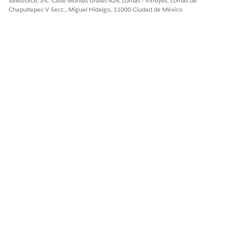
Salesforce, Inc. Calle Montes Urales 424, Lomas - Virreyes, Lomas de
un seguimiento de decisiones de aprobación para
Chapultepec V Secc., Miguel Hidalgo, 11000 Ciudad de México
solicitudes de cambio.
¿RESOLVIÓ ESTE ARTÍCULO SU PROBLEMA?
¡Háganos saber cómo podemos mejorar!
Sí
No