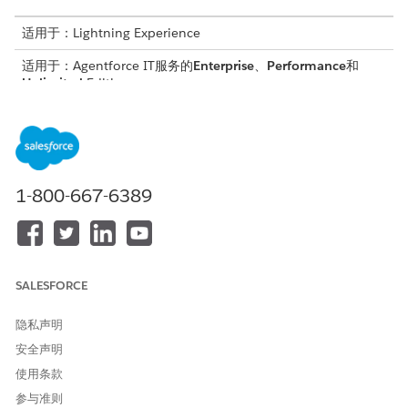
适用于：Lightning Experience
适用于：Agentforce IT服务的
Enterprise
、
Performance
和
Unlimited
Edition。
处理 IT 服务的变更请求
处理变更请求，简化服务改进的实施。您可以创建变更请求，将
变更请求与其他记录相关联，甚至可以在集中日历上查看变更请
求。
1-800-667-6389
IT 服务的变更风险评估
在 Agentforce IT 服务中，变更风险评估是计算变更请求风险分
数的自动化流程。此分数基于变更请求属性的组合，例如影响、
紧急程度、计划提前期和变更类型，以及预定义的调查问卷。根
据得分，分配相应的风险级别和风险得分。这将提供计算风险的
SALESFORCE
客观方式，并可以编辑以满足贵组织的需求。
隐私声明
查看并解决检测到的变更请求冲突
安全声明
查看并解决检测到的变更请求冲突，以防止工作重叠并保持准确
的变更计划。您可以直接在变更请求记录上查看冲突，您可以在
使用条款
其中重新计划请求或将冲突标记为已解决或已忽略。
参与准则