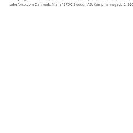
salesforce.com Danmark, filial af SFDC Sweden AB. Kampmannsgade 2, 1
ing
Adgang til at oprette og adm
opgaver og tilbagerulningsstrat
køre ændringer i produktion
test, overvåge systemtilstan
understøtte efterimplementeri
lse og ændringsanmodning
Giver brugere adgang til at ti
ændringstilknytningsregistreri
ng af ændringsanmodning
Giver brugere adgang til at t
tilknytningsregistreringer for i
 og frigiv tilknytning
Giver brugere adgang til at ti
frigivelsestilknytningsregistrer
lknytningsløsning
Giver brugere adgang til at l
for it-tjenester.
om it-service
Giver brugere adgang til at sl
ændringsanmodningsregistrerin