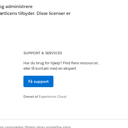
 og administrere
tlicens tilbyder. Disse licenser er
SUPPORT & SERVICES
Har du brug for hjælp? Find flere ressourcer,
sætgruppen
eller få kontakt med en ekspert.
 giver alle de nødvendige adgang
Få support
Drevet af
Experience Cloud
 LICENSEN
vurdere ændringsanmodninger,
er, godkende ændringer, konfigurere
nistrere ændringskalendere. Luk
diner med interessenter for at sikre
ige varemærker tilhører deres respektive ejere.