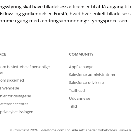
styring skal have tilladelsessætlicenser til at få adgang til
sflows og godkendelser. Forstå, hvad hver enkelt tilladelsessæ
at komme i gang med ændringsanmodningsstyringsprocessen.
nce
RCE
COMMUNITY
rmance
og
Unlimited
Edition med Agentforce IT Service.
 om beskyttelse af personlige
AppExchange
elsessætgruppen Ændringsanmodningsmanager og tilladelses
er
se for at administrere ændringsanmodninger. Disse grupper
Salesforce-administratorer
 om sikkerhed
nager og Skift fuldfører.
Salesforce-udviklere
r anvendelse
Trailhead
njer for deltagelse
Uddannelse
HVAD DER ER INKLUDERET I
ræferencecenter
Tillid
ingsanmodningsstyring)
Adgang til at gennemse og 
privacybeslissingen
evaluere risici og påvirkning
godkendelsesgrupper og admi
ændringsanmodninger, og koor
© Copyright 2026, Salesforce.com Inc. Alle rettigheder forbeholdes. Forskell
en vellykket implementering.