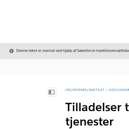
Luk
Denne tekst er oversat ved hjælp af Salesforce-maskinoversættelse
HELPHOMELINKTEXT
DOCSHOM
breadcrumbDescription
Vis indholdsfortegnelse
Tilladelser
tjenester