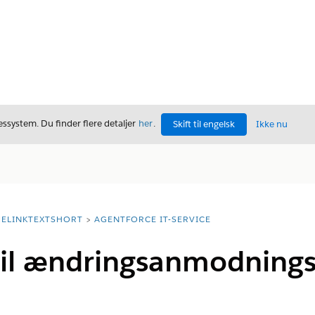
ssystem. Du finder flere detaljer
her
.
Skift til engelsk
Ikke nu
ELINKTEXTSHORT
AGENTFORCE IT-SERVICE
 til ændringsanmodningss