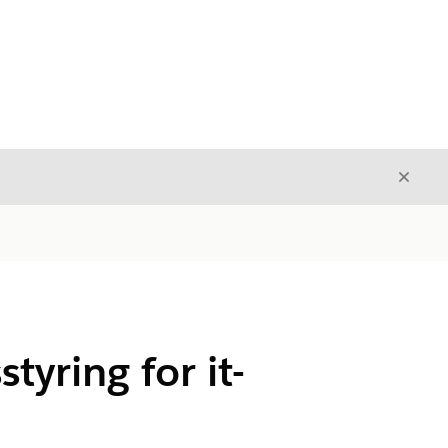
Luk
Luk
tyring for it-