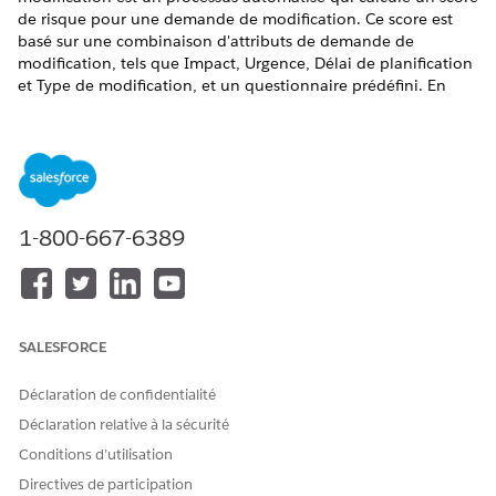
de risque pour une demande de modification. Ce score est
basé sur une combinaison d'attributs de demande de
modification, tels que Impact, Urgence, Délai de planification
et Type de modification, et un questionnaire prédéfini. En
fonction du score, un niveau de risque correspondant et un
score de risque sont attribués. Cela fournit une méthode
objective de calcul des risques et peut être modifié pour
répondre aux besoins de votre organisation.
ÉDITIONS REQUISES
1-800-667-6389
Disponible avec : Lightning Experience
Disponible avec : éditions
Enterprise
,
Performance
et
Unlimited
avec Agentforce IT Service.
SALESFORCE
Fonctionnement
Déclaration de confidentialité
Le processus est orchestré par trois composants Salesforce
Déclaration relative à la sécurité
importants qui fonctionnent ensemble pour calculer un score
Conditions d’utilisation
de risque et attribuer un niveau de risque.
Directives de participation
Flux d'écran : Il s'agit du composant accessible à