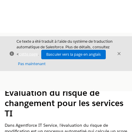
Ce texte a été traduit à l’aide du système de traduction
automatique de Salesforce. Plus de détails, consultez
Fermer
Ferme
<
cette page
.
Basculer vers la page en anglais
Fermer
Pas maintenant
Table des
Afficher la table des matières
matières
Évaluation du risque de
changement pour les services
TI
Dans Agentforce IT Service, l'évaluation du risque de
modification est un processus automatisé qui calcule un score