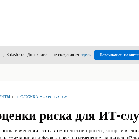
да Salesforce. Дополнительные сведения см.
здесь
.
Переключить на англи
ЕНТЫ
IT-СЛУЖБА AGENTFORCE
оценки риска для ИТ-сл
 риска изменений - это автоматический процесс, который вычисл
а на сочетании атрибутов запроса на изменение, например, «Вли