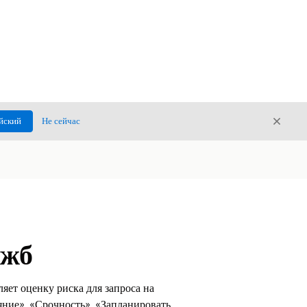
Закры
йский
Не сейчас
Закрыт
ужб
яет оценку риска для запроса на
яние», «Срочность», «Запланировать