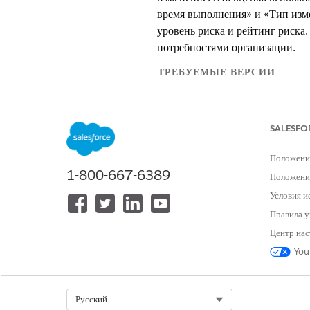
время выполнения» и «Тип изме
уровень риска и рейтинг риска.
потребностями организации.
ТРЕБУЕМЫЕ ВЕРСИИ
Доступно в версиях: Lightning E
SALESFO
Доступно в версиях:
Enterprise
,
P
Положени
Принцип работы
1-800-667-6389
Положение
Процесс организован тремя важ
Условия и
уровня риска.
Правила у
Центр нас
Поток окон: Это пользовательск
передает их вместе с кодом зап
You
Набор выражений: Это механизм
изменение. Данная формула созд
Таблица решений: Этот компоне
Select Org
Русский