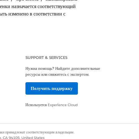
ценки назначается соответствующий
ыть изменено в соответствии с
SUPPORT & SERVICES
Нужна помощь? Найдите дополнительные
ресурсы или свяжитесь с экспертом.
счета рейтинга риска и назначения
Получить поддержку
Используется
Experience Cloud
ка. Он собирает ответы пользователя и
я из потока окон и записи запроса на
наки принадлежат соответствующим владельцам.
пределенным уровнем риска. Он сравнивает
co, CA 94105, United States