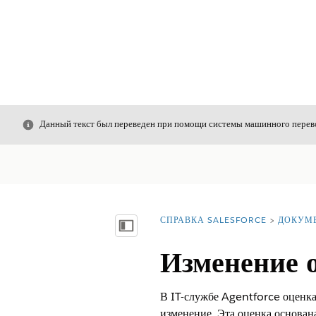
Закрыть
Данный текст был переведен при помощи системы машинного перево
СПРАВКА SALESFORCE
ДОКУМ
Вы находитесь здесь:
Показать содержание
Изменение 
В IT-службе Agentforce оценка
изменение. Эта оценка основан