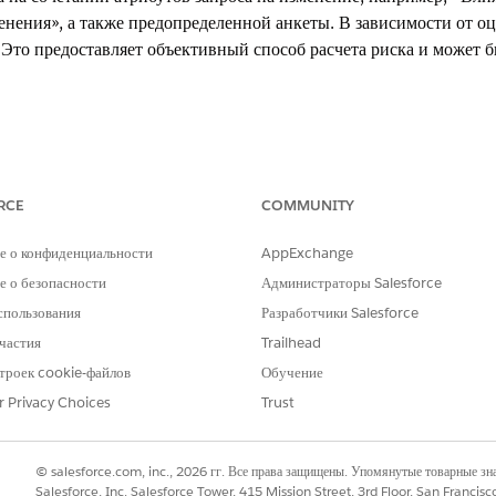
нения», а также предопределенной анкеты. В зависимости от о
 Это предоставляет объективный способ расчета риска и может б
xperience
RCE
COMMUNITY
erformance
и
Unlimited
Edition с Agentforce IT Service.
е о конфиденциальности
AppExchange
 о безопасности
Администраторы Salesforce
ными компонентами Salesforce, которые работают вместе для ра
спользования
Разработчики Salesforce
частия
Trailhead
троек cookie-файлов
Обучение
ий компонент, который помогает пользователю пройти анкету оценки рис
роса на изменение в набор выражений для обработки.
r Privacy Choices
Trust
 вычисления. Для применения взвешенной формулы требуется информаци
ает оценку риска.
© salesforce.com, inc., 2026 гг. Все права защищены. Упомянутые товарные з
нт получает оценку риска из набора выражений и соотносит ее с предо
Salesforce, Inc. Salesforce Tower, 415 Mission Street, 3rd Floor, San Francis